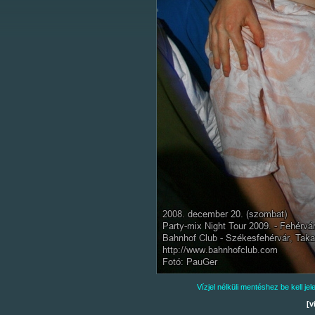
Vízjel nélküli mentéshez be kell j
[v