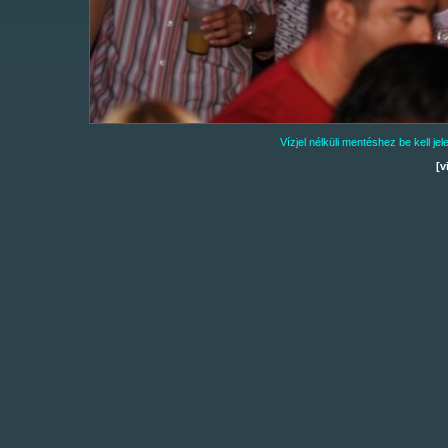
Vízjel nélküli mentéshez be kell j
[v