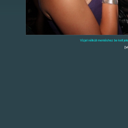
Vízjel nélküli mentéshez be kell j
[v