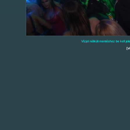
Vízjel nélküli mentéshez be kell j
[v