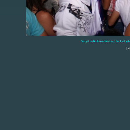
Vízjel nélküli mentéshez be kell j
[v