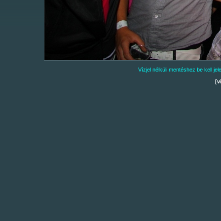
Vízjel nélküli mentéshez be kell j
[v