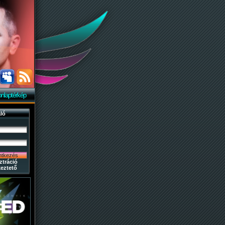
nlaptérkép
ló
ztráció
eztető