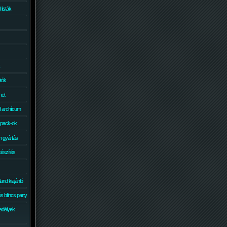
isták
otók
net
él archícum
 pack-ok
 gyártás
készítés
and kiajánló
 bilincs party
edélyek