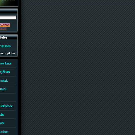
delés
)3919666
lasznyik.hu
Downloads
g Beats
 mixek
mixek
Fellépések
lat
ixek
s mixek