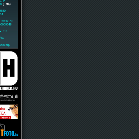
e: 9
: 0
(lista)
 2580
614
: 5986870
 60969048
a: 814
óta
2098 mp