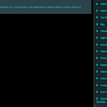
NMHH l
értékelés és a hozzászólás csak bejelentkezett felhasználóink számára érhető el!
Videók
Top 10
Blog
Cikkek
Sajtó f
Köszö
Hírlev
Remix
Reklám
Videó 
Linkek
Candyl
Rúzs és
Szenv
éjszakája