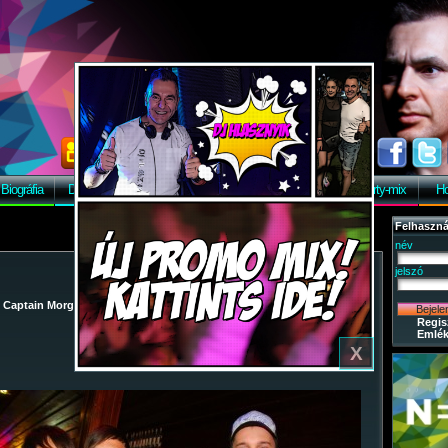
Biográfia
Discográfia
Képek
Letöltés
Vendégkönyv
Party-mix
Ho
Felhaszná
név
jelszó
/
Captain Morgan
/
2009-07-18 - Party-mix Night Tour 2009.
/ 60
Regis
Emlék
X