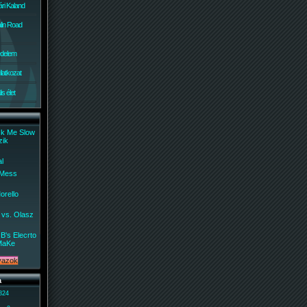
ri Kaland
lin Road
édelem
ilatkozat
s élet
ck Me Slow
zik
al
 Mess
orello
 vs. Olasz
B's Elecrto
MaKe
a
 824