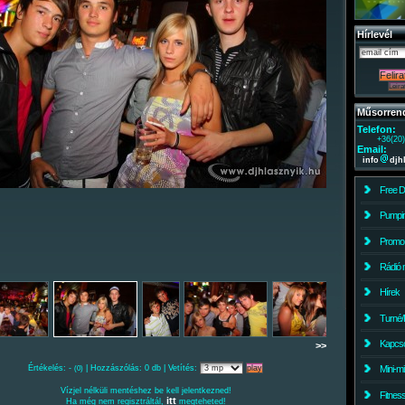
Hírlevél
Műsorren
Telefon:
+36(20
Email:
info
djh
Free 
Pumpin
Promo
Rádió 
Hírek
Turné/
Kapcso
>>
Értékelés: -
| Hozzászólás: 0 db | Vetítés:
Mini-m
(0)
Vízjel nélküli mentéshez be kell jelentkezned!
Fitnes
itt
Ha még nem regisztráltál,
megteheted!