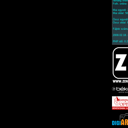
Vendég onlin
Felh. online
Mai egyedi:
Mai oldal: 5
Össz egyedi
Össz oldal:
Fájlok szám
2009.02.18. 
PHP idő: 0.