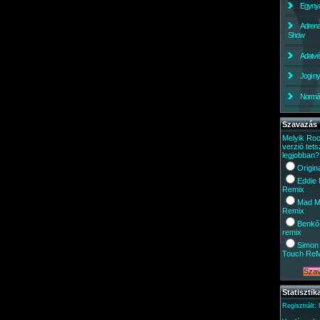
Egynyá
Adrena
Show
Adatv
Jogi ny
Normáli
Szavazás
Melyik Ro
verzió tets
legjobban?
Origin
Eddie
Remix
Mad M
Remix
Benkő
remix
Simon 
Touch Re
Statisztik
Regisztrált: