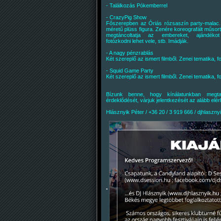
- Találkozás Pókemberrel
- CrazyPig Show
Főszerepben az Óriás rózsaszín party-malac
méretű plüss figura. Zenére koreografált műsort
megtáncoltatja az embereket, ajándékot
fotózkodni lehet vele, stb. Imádják.
- A nagy pénzrablás
Két szereplő az ismert filmből. Zenei tematika, 
- Squid Game Party
Két szereplő az ismert filmből. Zenei tematika, 
Bízunk benne, hogy kínálatunkban megtal
érdeklődését, várjuk jelentkezését az alább elé
Hlásznyik Péter / +36 20 / 3 919 666 / djhlasz