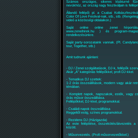
Számos országos, sikeres klubturné fűz
nevükhöz, az ország nagy fesztiváljain is fellép
Állandó fellépői pl. a Csabai Kolbászfesztivá
Color Of Love Festival-nak, stb., stb. (Rengete
videó a közösségi oldalaikon.)
Saját online online zenei hírportá
www.zeneihirek.hu ) és program-magaz
rendelkezésünkre.
Saját party-sorozataink vannak. (Pl. Candylan
tour, Together, stb.)
Amit tudnunk ajánlani:
- DJ / Zenei szolgáltatások, DJ-k, fellépők sze
Akár „A” kategóriás fellépőkkel, profi DJ-kkel.
- Tematikus DJ szettek:
1-2 órás összeállítások, modern vagy akár ret
témában.
- Komplett napok, napszakok, esték, vagy c
órás műsor összeállítása.
Fellépőkkel, DJ-kkel, programokkal.
- Családi napok összeállítása
Reggeltől estig, színes programokkal.
- Rezidens DJ (Házigazda)
Az este felépítése, összekötés/átvezetés a f
között.
- Műsorvezetés. (Profi műsorvezetőkkel.)