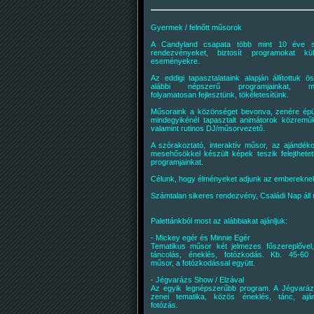
Gyermek / felnőtt műsorok
A Candyland csapata több mint 10 éve s
rendezvényeket, biztosít programokat kü
eseményekre.
Az eddigi tapasztalataink alapján állítottuk 
alábbi népszerű programjainkat, me
folyamatosan fejlesztünk, tökéletesítünk.
Műsoraink a közönséget bevonva, zenére épü
mindegyikénél tapasztalt animátorok közremű
valamint rutinos DJ/műsorvezető.
A szórakoztató, interaktív műsor, az ajándék
mesehősökkel készült képek teszik felejthetet
programjainkat.
Célunk, hogy élményeket adjunk az emberekne
Számtalan sikeres rendezvény, Családi Nap áll
Palettánkból most az alábbiakat ajánljuk:
- Mickey egér és Minnie Egér
Tematikus műsor két jelmezes főszereplővel
táncolás, éneklés, fotózkodás. Kb. 45-60
műsor, a fotózkodással együtt.
- Jégvarázs Show / Elzával
Az egyik legnépszerűbb program. A Jégvarázs
zenei tematika, közös éneklés, tánc, ajá
fotózás.