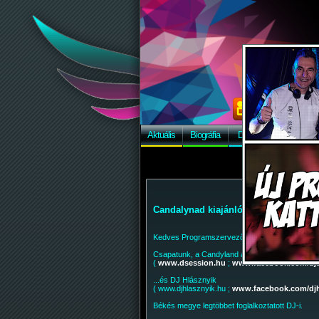
Aktuális
Biográfia
Discográfia
Képek
Candalynad kiajánló
Kedves Programszervező!
Csapatunk, a Candyland alapítói: Dj Dandee / D
(
www.dsession.hu
;
www.facebook.com/dj
...és DJ Hlásznyik
( www.djhlasznyik.hu ;
www.facebook.com/djh
Békés megye legtöbbet foglalkoztatott DJ-i.