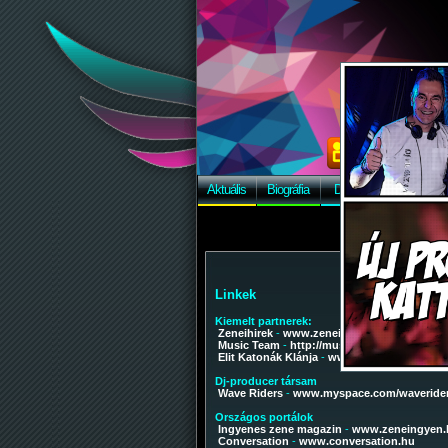
Aktuális
Biográfia
Discográfia
Képek
Linkek
Kiemelt partnerek:
Zeneihirek
-
www.zeneihirek.hu
Music Team
-
http://musicteam.cc
Elit Katonák Klánja
-
www.elitkatonak.eu
Dj-producer társam
Wave Riders
-
www.myspace.com/waveride
Országos portálok
Ingyenes zene magazin
-
www.zeneingyen.
Conversation
-
www.conversation.hu