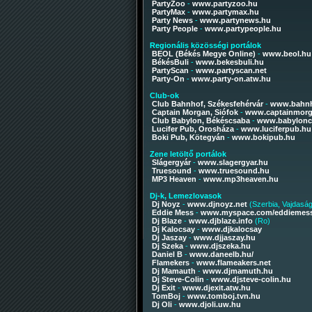
PartyZoo
-
www.partyzoo.hu
PartyMax
-
www.partymax.hu
Party News
-
www.partynews.hu
Party People
-
www.partypeople.hu
Regionális közösségi portálok
BEOL (Békés Megye Online)
-
www.beol.hu
BékésBuli
-
www.bekesbuli.hu
PartyScan
-
www.partyscan.net
Party-On
-
www.party-on.atw.hu
Club-ok
Club Bahnhof, Székesfehérvár
-
www.bahnh
Captain Morgan, Siófok
-
www.captainmorg
Club Babylon, Békéscsaba
-
www.babylonc
Lucifer Pub, Orosháza
-
www.luciferpub.hu
Boki Pub, Kötegyán
-
www.bokipub.hu
Zene letöltő portálok
Slágergyár
-
www.slagergyar.hu
Truesound
-
www.truesound.hu
MP3 Heaven
-
www.mp3heaven.hu
Dj-k, Lemezlovasok
Dj Noyz
-
www.djnoyz.net
(Szerbia, Vajdaság
Eddie Mess
-
www.myspace.com/eddiemes
Dj Blaze
-
www.djblaze.info
(Ro)
Dj Kalocsay
-
www.djkalocsay
Dj Jaszay
-
www.djjaszay.hu
Dj Szeka
-
www.djszeka.hu
Daniel B
-
www.daneelb.hu/
Flamekers
-
www.flameakers.net
Dj Mamauth
-
www.djmamuth.hu
Dj Steve-Colin
-
www.djsteve-colin.hu
Dj Exit
-
www.djexit.atw.hu
TomBoj
-
www.tomboj.tvn.hu
Dj Oli
-
www.djoli.uw.hu