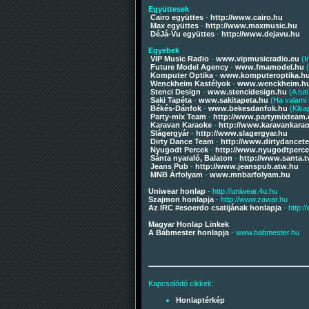
Együttesek
Cairo együttes
-
http://www.cairo.hu
Max együttes
-
http://www.maxmusic.hu
DéJá-Vu együttes
-
http://www.dejavu.hu
Egyebek
VIP Music Radio
-
www.vipmusicradio.eu
(I
Future Model Agency
-
www.fmamodel.hu
(
Komputer Optika
-
www.komputeroptika.h
Wenckheim Kastélyok
-
www.wenckheim.h
Stenci Design
-
www.stencidesign.hu
(A tuti
Saki Tapéta
-
www.sakitapeta.hu
(Ha valami s
Békés-Dánfok
-
www.bekesdanfok.hu
(Kikap
Party-mix Team
-
http://www.partymixteam.
Karavan Karaoke
-
http://www.karavankara
Slágergyár
-
http://www.slagergyar.hu
Dirty Dance Team
-
http://www.dirtydancet
Nyugodt Percek
-
http://www.nyugodtperce
Sánta nyaraló, Balaton
-
http://www.santa.t
Jeans Pub
-
http://www.jeanspub.atw.hu
MNB Árfolyam
-
www.mnbarfolyam.hu
Uniwear honlap
- http://uniwear.4u.hu
Szajmon honlapja
- http://www.zawar.hu
Az IRC #esoerdo csatijának honlapja
- http:/
Magyar Honlap Linkek
A Bábmester honlapja
- www.babmester.hu
Kapcsolódó cikkek:
Honlaptérkép