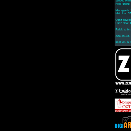
Vendég onlin
Felh. online
Mai egyedi:
Mai oldal: 3
Össz egyedi
Össz oldal:
Fájlok szám
2009.02.18. 
PHP idő: 0.