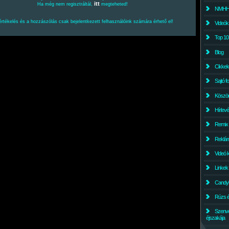
itt
Ha még nem regisztráltál,
megteheted!
NMHH l
értékelés és a hozzászólás csak bejelentkezett felhasználóink számára érhető el!
Videók
Top 10
Blog
Cikkek
Sajtó f
Köszö
Hírlev
Remix
Reklám
Videó 
Linkek
Candyl
Rúzs és
Szenv
éjszakája