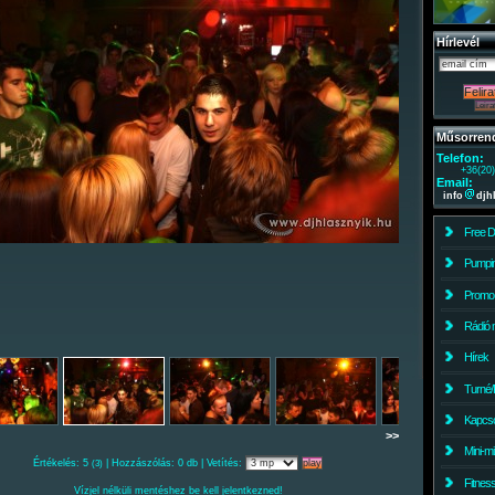
Hírlevél
Műsorren
Telefon:
+36(20
Email:
info
djh
Free 
Pumpin
Promo
Rádió 
Hírek
Turné/
Kapcso
>>
Mini-m
Értékelés: 5
| Hozzászólás: 0 db | Vetítés:
(3)
Fitnes
Vízjel nélküli mentéshez be kell jelentkezned!