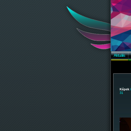
Aktuális
Képek
31