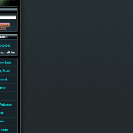
delés
)3919666
lasznyik.hu
Downloads
g Beats
 mixek
mixek
Fellépések
lat
ixek
s mixek