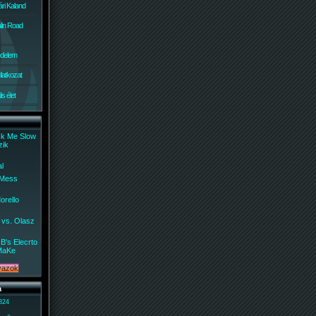
ri Kaland
lin Road
édelem
ilatkozat
s élet
ck Me Slow
zik
al
 Mess
orello
 vs. Olasz
B's Elecrto
MaKe
a
 824