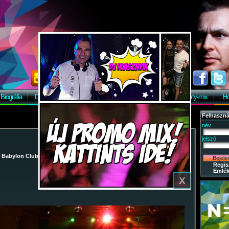
Biográfia
Discográfia
Képek
Letöltés
Vendégkönyv
Party-mix
Ho
X
Felhaszná
név
jelszó
/
Babylon Club
/
2009-04-07 - Fashion Fever Párt Party - Közgé Buli
/
Regis
Emlék