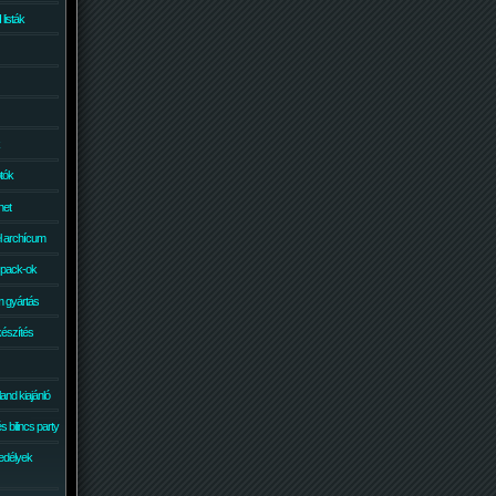
isták
otók
net
él archícum
 pack-ok
 gyártás
készítés
and kiajánló
 bilincs party
edélyek