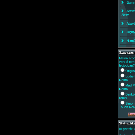
Egynyá
Adrena
Show
Adatv
Jogi ny
Normáli
Szavazás
Melyik Ro
verzió tets
legjobban?
Origin
Eddie
Remix
Mad M
Remix
Benkő
remix
Simon 
Touch Re
Statisztik
Regisztrált: