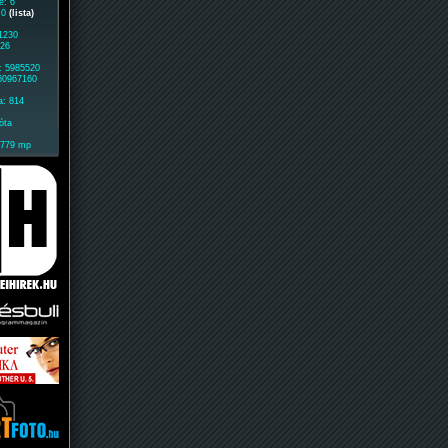
e: 6
: 0
(lista)
 1230
726
: 5985520
 60967160
a: 814
óta
1779 mp