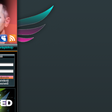
nlaptérkép
ló
ztráció
eztető