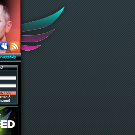
nlaptérkép
ló
ztráció
eztető