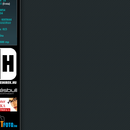
e: 14
: 0
(lista)
 3854
604
: 6005644
 61023510
a: 815
óta
1686 mp