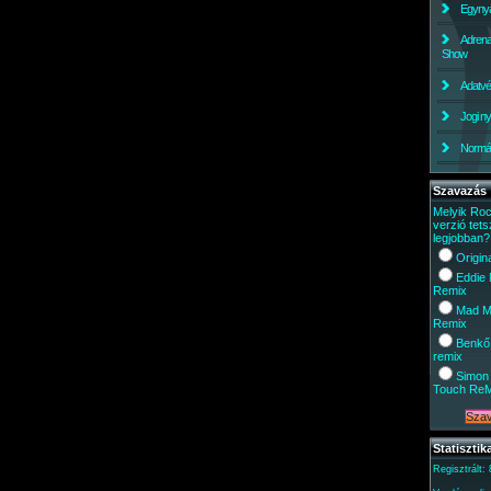
Egynyá
Adrena
Show
Adatv
Jogi ny
Normáli
Szavazás
Melyik Ro
verzió tets
legjobban?
Origin
Eddie
Remix
Mad M
Remix
Benkő
remix
Simon 
Touch Re
Statisztik
Regisztrált: