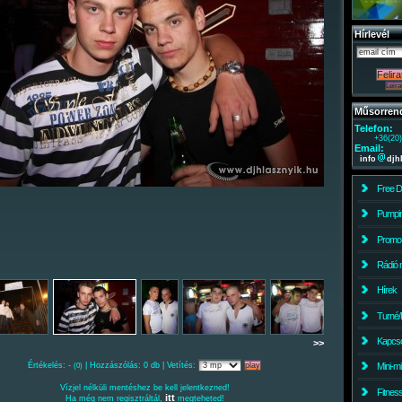
Hírlevél
Műsorren
Telefon:
+36(20
Email:
info
djh
Free 
Pumpin
Promo
Rádió 
Hírek
Turné/
Kapcso
>>
Értékelés: -
| Hozzászólás: 0 db | Vetítés:
Mini-m
(0)
Vízjel nélküli mentéshez be kell jelentkezned!
Fitnes
itt
Ha még nem regisztráltál,
megteheted!