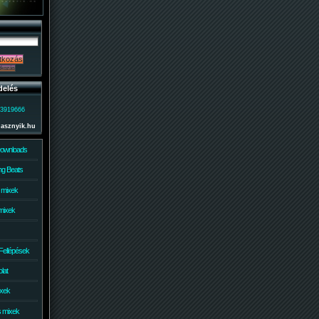
delés
)3919666
lasznyik.hu
Downloads
g Beats
 mixek
mixek
Fellépések
lat
ixek
s mixek