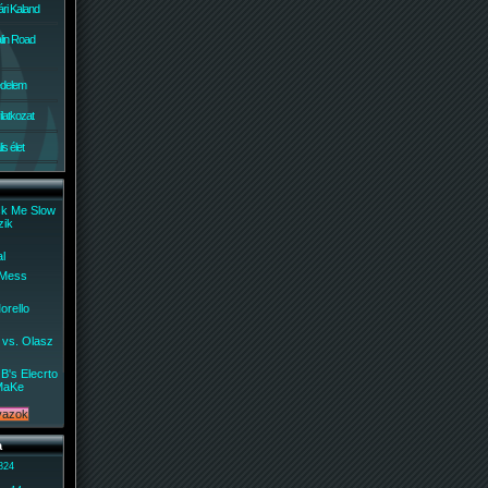
ri Kaland
lin Road
édelem
ilatkozat
s élet
ck Me Slow
zik
al
 Mess
orello
 vs. Olasz
B's Elecrto
MaKe
a
 824