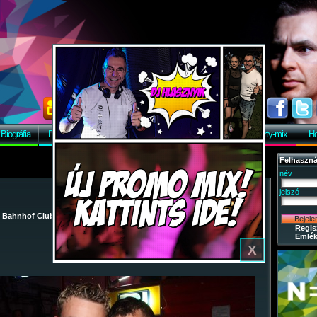
Biográfia
Discográfia
Képek
Letöltés
Vendégkönyv
Party-mix
Ho
X
Felhaszná
név
jelszó
/
Bahnhof Club
/
2009-05-02 - Szezonzáró buli
/ 6
Regis
Emlék