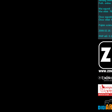
Vendég onlin
Felh. online
Mai egyedi:
Mai oldal: 7
Össz egyedi
Össz oldal:
Fájlok szám
2009.02.18. 
PHP idő: 0.