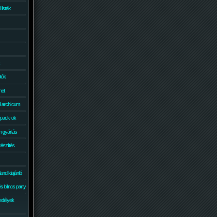
isták
otók
net
él archícum
 pack-ok
 gyártás
készítés
and kiajánló
 bilincs party
edélyek