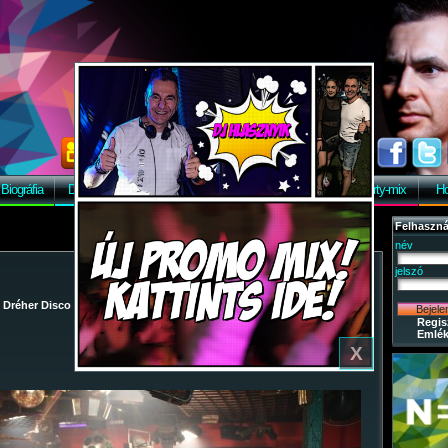
Biográfia
Discográfia
Képek
Letöltés
Vendégkönyv
Party-mix
Ho
X
Felhaszná
név
jelszó
/
Dréher Disco
/
2009-06-13 - Party-mix Night Tour 2009.
/ 2
Regis
Emlék