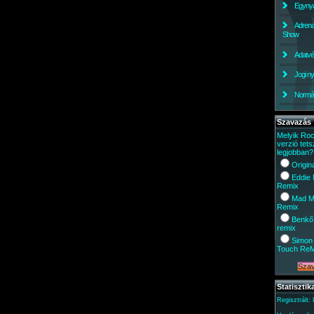
Egynyá
Adrena
Show
Adatv
Jogi ny
Normáli
Szavazás
Melyik Ro
verzió tets
legjobban?
Origin
Eddie
Remix
Mad M
Remix
Benkő
remix
Simon 
Touch Re
Statisztik
Regisztrált: