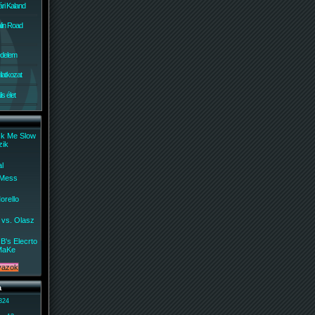
ri Kaland
lin Road
édelem
ilatkozat
s élet
ck Me Slow
zik
al
 Mess
orello
 vs. Olasz
B's Elecrto
MaKe
a
 824