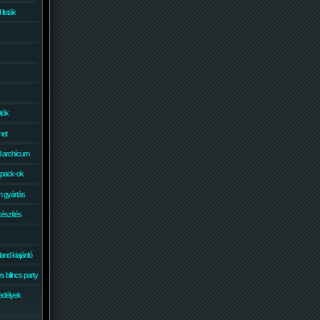
isták
otók
net
él archícum
 pack-ok
 gyártás
készítés
and kiajánló
 bilincs party
edélyek