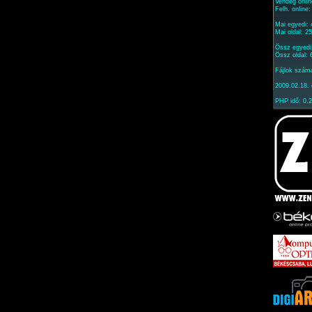
Vendég onlin
Felh. online
Mai egyedi:
Mai oldal: 2
Össz egyedi
Össz oldal:
Fájlok szám
2009.02.18. 
PHP idő: 0.