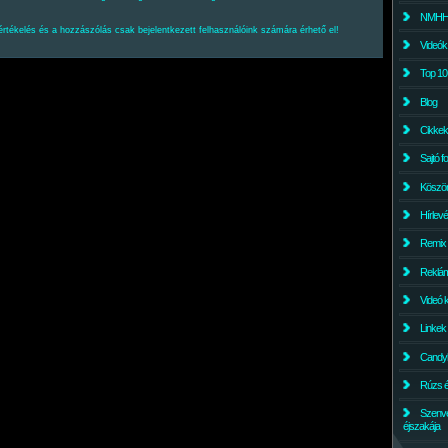
NMHH l
értékelés és a hozzászólás csak bejelentkezett felhasználóink számára érhető el!
Videók
Top 10
Blog
Cikkek
Sajtó f
Köszö
Hírlev
Remix
Reklám
Videó 
Linkek
Candyl
Rúzs és
Szenv
éjszakája