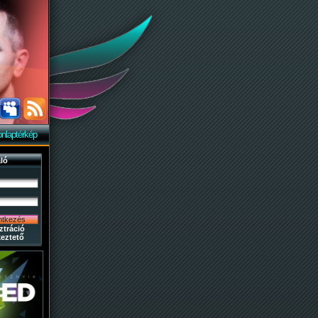
nlaptérkép
ló
ztráció
eztető