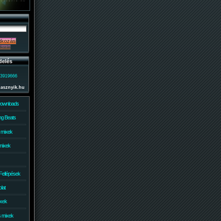
delés
)3919666
lasznyik.hu
Downloads
g Beats
 mixek
mixek
Fellépések
lat
ixek
s mixek