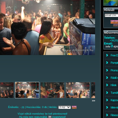
Hírlevél
Műsorren
Telefon:
+36(20
Email:
info
djh
Free 
Pumpin
Promo
Rádió 
Hírek
Turné/
Kapcso
>>
Értékelés: -
| Hozzászólás: 0 db | Vetítés:
Mini-m
(0)
Vízjel nélküli mentéshez be kell jelentkezned!
Fitnes
itt
Ha még nem regisztráltál,
megteheted!