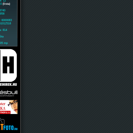
e: 12
: 0
(lista)
 4740
5958
: 6000083
 61012518
a: 814
óta
205 mp