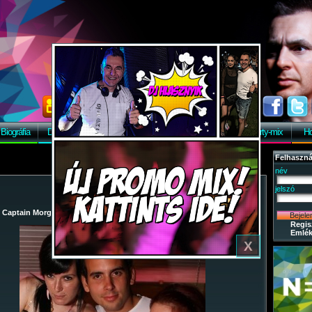
X
Biográfia
Discográfia
Képek
Letöltés
Vendégkönyv
Party-mix
Ho
Felhaszná
név
jelszó
/
Captain Morgan
/
2009-07-18 - Party-mix Night Tour 2009.
/ 30
Regis
Emlék