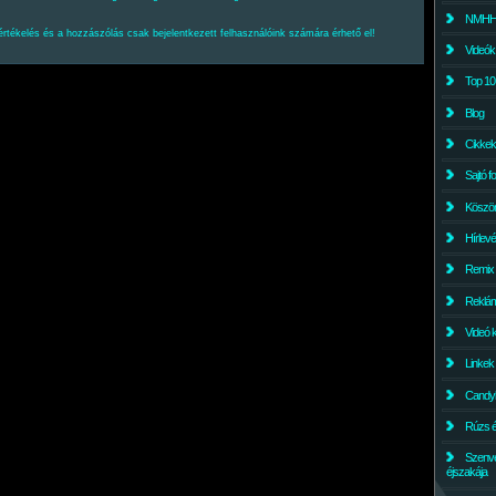
NMHH l
értékelés és a hozzászólás csak bejelentkezett felhasználóink számára érhető el!
Videók
Top 10
Blog
Cikkek
Sajtó f
Köszö
Hírlev
Remix
Reklám
Videó 
Linkek
Candyl
Rúzs és
Szenv
éjszakája