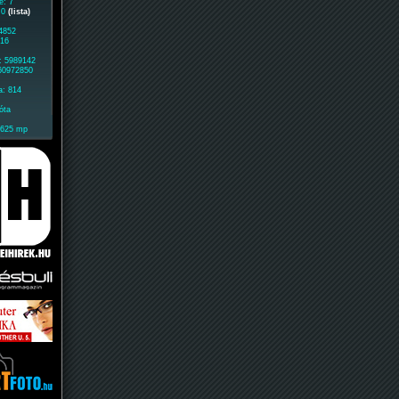
e: 7
: 0
(lista)
 4852
416
: 5989142
 60972850
a: 814
óta
1625 mp