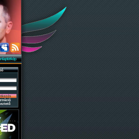
nlaptérkép
ló
ztráció
eztető