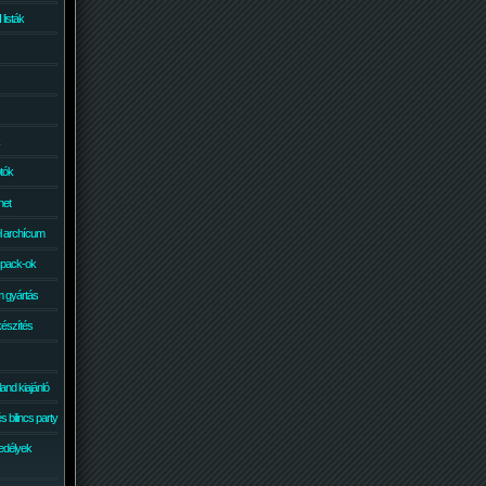
isták
otók
net
él archícum
 pack-ok
 gyártás
készítés
and kiajánló
 bilincs party
edélyek