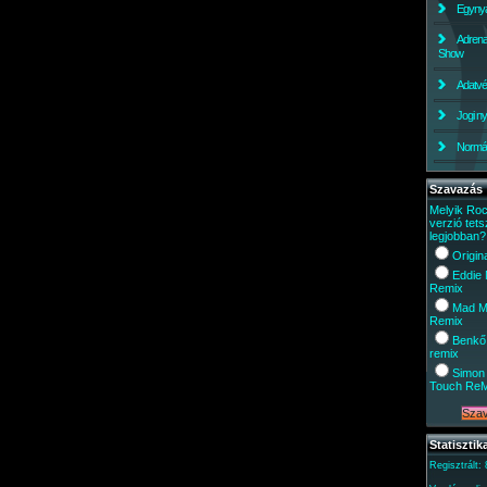
Egynyá
Adrena
Show
Adatv
Jogi ny
Normáli
Szavazás
Melyik Ro
verzió tets
legjobban?
Origin
Eddie
Remix
Mad M
Remix
Benkő
remix
Simon 
Touch Re
Statisztik
Regisztrált: