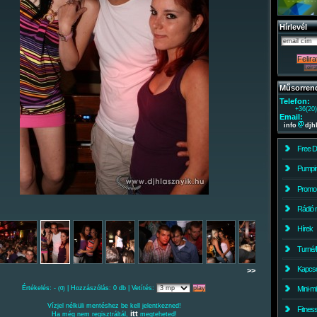
Hírlevél
Műsorren
Telefon:
+36(20
Email:
info
djh
Free 
Pumpin
Promo
Rádió 
Hírek
Turné/
Kapcso
>>
Értékelés: -
| Hozzászólás: 0 db | Vetítés:
Mini-m
(0)
Vízjel nélküli mentéshez be kell jelentkezned!
Fitnes
itt
Ha még nem regisztráltál,
megteheted!