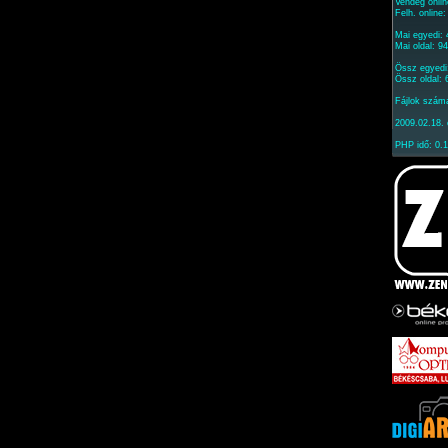
Vendég onlin
Felh. online
Mai egyedi:
Mai oldal: 9
Össz egyedi
Össz oldal:
Fájlok szám
2009.02.18. 
PHP idő: 0.