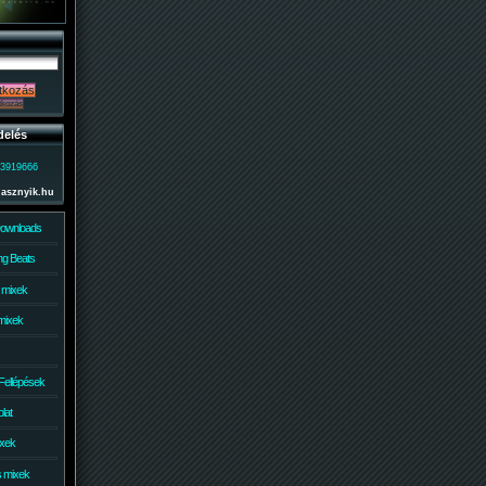
delés
)3919666
lasznyik.hu
Downloads
g Beats
 mixek
mixek
Fellépések
lat
ixek
s mixek