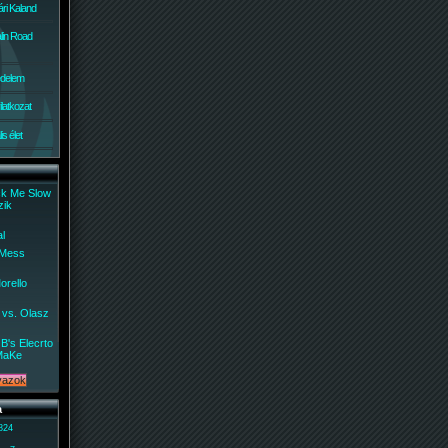
ri Kaland
lin Road
édelem
ilatkozat
s élet
ck Me Slow
zik
al
 Mess
orello
 vs. Olasz
B's Elecrto
MaKe
a
 824