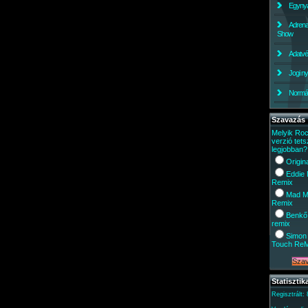
Egynyá
Adrena
Show
Adatv
Jogi ny
Normáli
Szavazás
Melyik Ro
verzió tets
legjobban?
Origin
Eddie
Remix
Mad M
Remix
Benkő
remix
Simon 
Touch Re
Statisztik
Regisztrált: