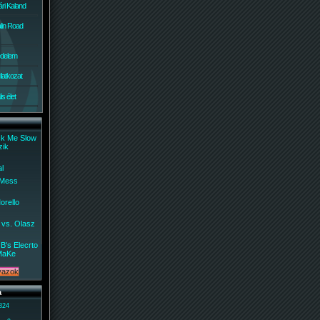
ri Kaland
lin Road
édelem
ilatkozat
s élet
ck Me Slow
zik
al
 Mess
orello
 vs. Olasz
B's Elecrto
MaKe
a
 824