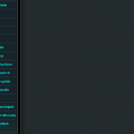
isták
otók
net
él archícum
 pack-ok
 gyártás
készítés
and kiajánló
 bilincs party
edélyek