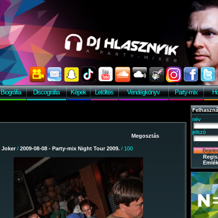
Biográfia
Discográfia
Képek
Letöltés
Vendégkönyv
Party-mix
Ho
Felhaszná
név
jelszó
/
Joker
/
2009-08-08 - Party-mix Night Tour 2009.
/ 100
Regis
Emlék