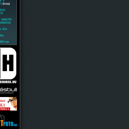
e: 9
: 0
(lista)
 4532
370
: 5994755
 60984534
a: 814
óta
1662 mp