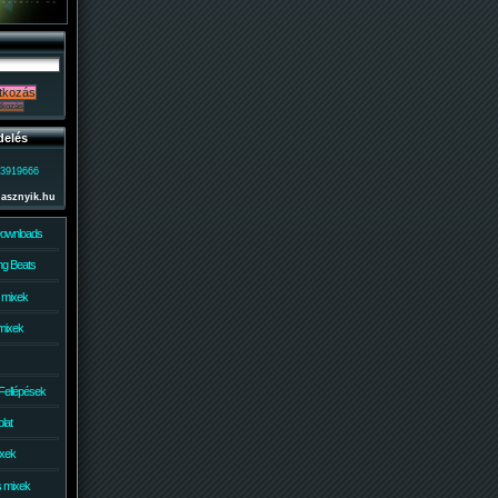
delés
)3919666
lasznyik.hu
Downloads
g Beats
 mixek
mixek
Fellépések
lat
ixek
s mixek