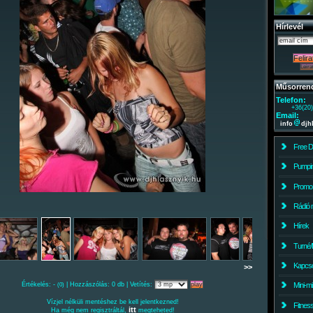
Hírlevél
Műsorren
Telefon:
+36(20
Email:
info
djh
Free 
Pumpin
Promo
Rádió 
Hírek
Turné/
Kapcso
>>
Értékelés: -
| Hozzászólás: 0 db | Vetítés:
Mini-m
(0)
Vízjel nélküli mentéshez be kell jelentkezned!
Fitnes
itt
Ha még nem regisztráltál,
megteheted!