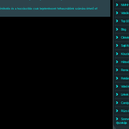
NMHH l
értékelés és a hozzászólás csak bejelentkezett felhasználóink számára érhető el!
Videók
Top 10
Blog
Cikkek
Sajtó f
Köszö
Hírlev
Remix
Reklám
Videó 
Linkek
Candyl
Rúzs és
Szenv
éjszakája