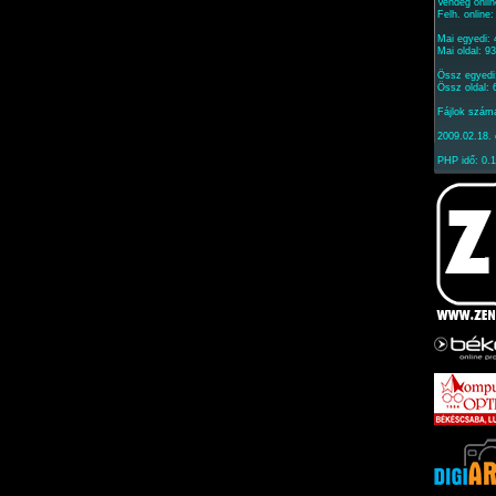
Vendég onlin
Felh. online
Mai egyedi:
Mai oldal: 9
Össz egyedi
Össz oldal:
Fájlok szám
2009.02.18. 
PHP idő: 0.