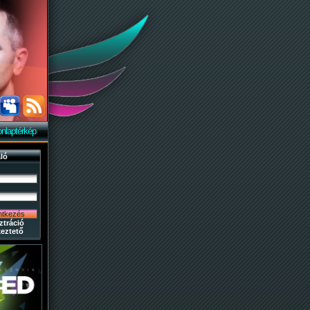
nlaptérkép
ló
ztráció
eztető