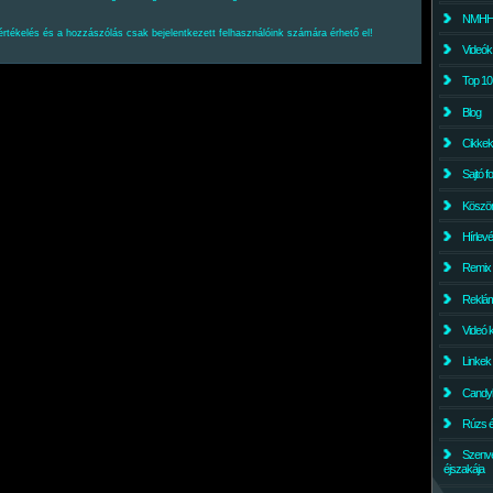
NMHH l
értékelés és a hozzászólás csak bejelentkezett felhasználóink számára érhető el!
Videók
Top 10
Blog
Cikkek
Sajtó f
Köszö
Hírlev
Remix
Reklám
Videó 
Linkek
Candyl
Rúzs és
Szenv
éjszakája