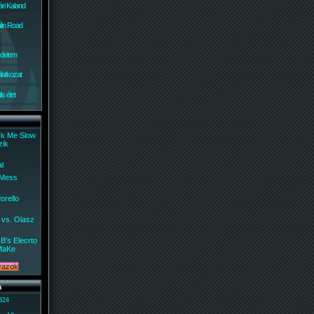
ri Kaland
lin Road
édelem
ilatkozat
s élet
ck Me Slow
zik
al
 Mess
orello
 vs. Olasz
B's Elecrto
MaKe
a
 824