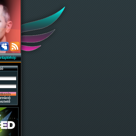
nlaptérkép
ló
ztráció
eztető