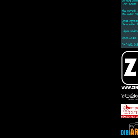
Vendég onlin
Felh. online
Mai egyedi:
Mai oldal: 5
Össz egyedi
Össz oldal: 
Fájlok szám
2009.02.18. 
PHP idő: 0.