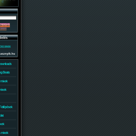
delés
)3919666
lasznyik.hu
Downloads
g Beats
 mixek
mixek
Fellépések
lat
ixek
s mixek