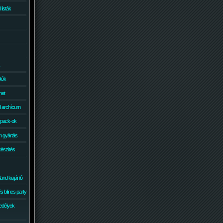
isták
otók
net
él archícum
 pack-ok
 gyártás
készítés
and kiajánló
 bilincs party
edélyek