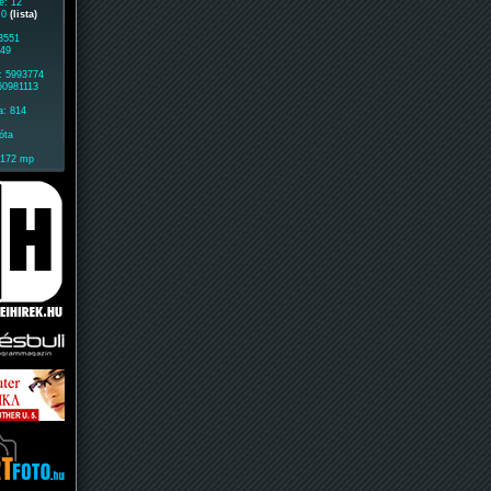
e: 12
: 0
(lista)
 3551
949
: 5993774
60981113
a: 814
óta
2172 mp