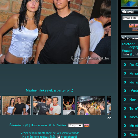
Hírlevél
Műsorren
Telefon:
+36(20
Email:
info
djh
Free 
Pumpin
Promo
Majdnem lekéstek a party-ról! :)
Rádió 
Hírek
Turné/
Kapcso
>>
Értékelés: -
| Hozzászólás: 0 db | Vetítés:
Mini-m
(0)
Vízjel nélküli mentéshez be kell jelentkezned!
Fitnes
itt
Ha még nem regisztráltál,
megteheted!