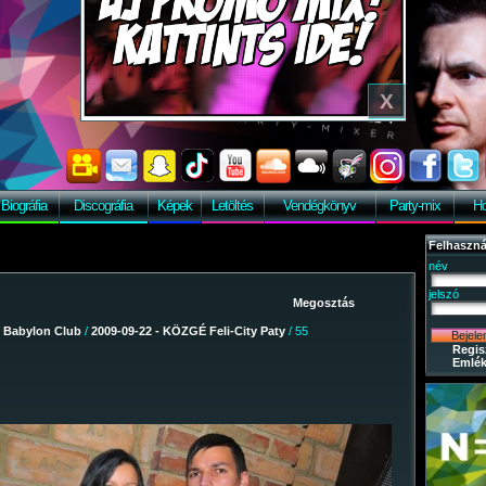
Biográfia
Discográfia
Képek
Letöltés
Vendégkönyv
Party-mix
Ho
Felhaszná
név
jelszó
/
Babylon Club
/
2009-09-22 - KÖZGÉ Feli-City Paty
/ 55
Regis
Emlék