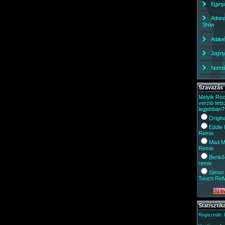
Egynyá
Adrena
Show
Adatv
Jogi ny
Normáli
Szavazás
Melyik Ro
verzió tets
legjobban?
Origin
Eddie
Remix
Mad M
Remix
Benkő
remix
Simon 
Touch Re
Statisztik
Regisztrált: