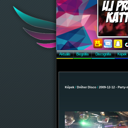
Aktuális
Biográfia
Discográfia
Képek
Képek
/
Dréher Disco
/
2009-12-12 - Party-