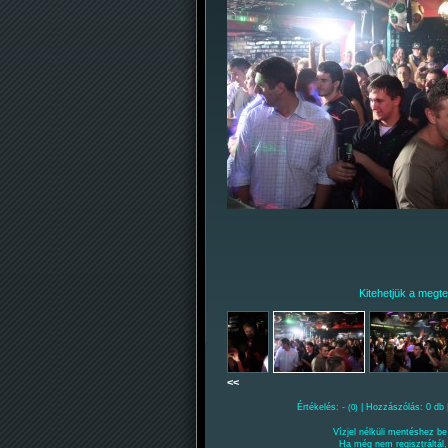
Kitehetjük a megtelt
<<
Értékelés: -
| Hozzászólás: 0 db 
(0)
Vízjel nélküli mentéshez be 
Ha még nem regisztráltál