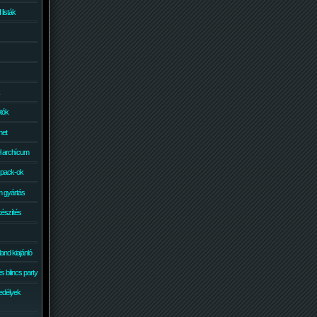
isták
otók
net
él archícum
 pack-ok
 gyártás
készítés
and kiajánló
 bilincs party
edélyek