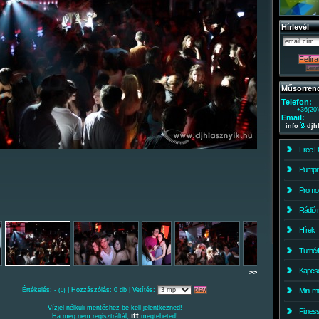
Hírlevél
Műsorren
Telefon:
+36(20
Email:
info
djh
Free 
Pumpin
Promo
Rádió 
Hírek
Turné/
Kapcso
>>
Értékelés: -
| Hozzászólás: 0 db | Vetítés:
Mini-m
(0)
Vízjel nélküli mentéshez be kell jelentkezned!
Fitnes
itt
Ha még nem regisztráltál,
megteheted!