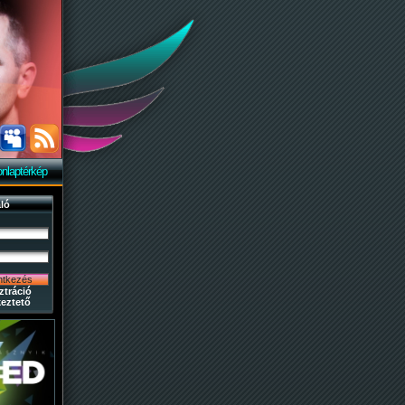
nlaptérkép
ló
ztráció
eztető