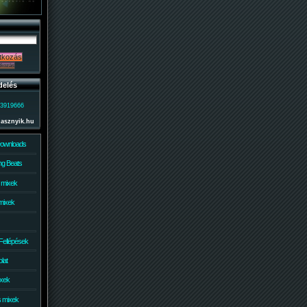
delés
)3919666
lasznyik.hu
Downloads
g Beats
 mixek
mixek
Fellépések
lat
ixek
s mixek