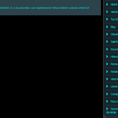
NMHH l
értékelés és a hozzászólás csak bejelentkezett felhasználóink számára érhető el!
Videók
Top 10
Blog
Cikkek
Sajtó f
Köszö
Hírlev
Remix
Reklám
Videó 
Linkek
Candyl
Rúzs és
Szenv
éjszakája