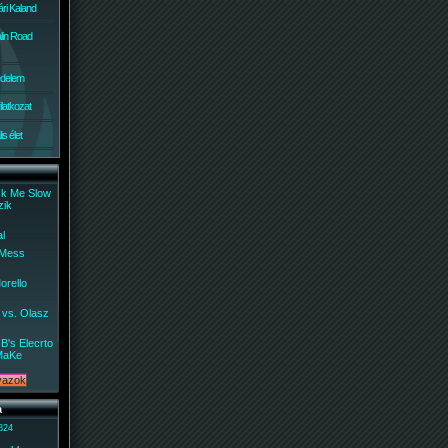
ri Kaland
lin Road
édelem
ilatkozat
s élet
ck Me Slow
zik
al
 Mess
orello
 vs. Olasz
B's Elecrto
MaKe
a
 824