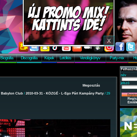
Biográfia
Discográfia
Képek
Letöltés
Vendégkönyv
Party-mix
Ho
Felhaszná
név
jelszó
/
Babylon Club
/
2010-03-31 - KÖZGÉ - L-Ego Párt Kampány Party
/ 29
Regis
Emlék