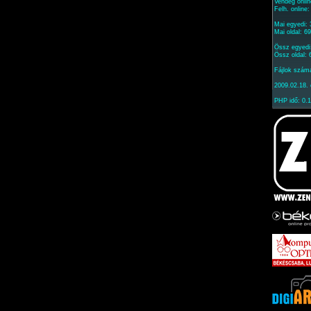
Vendég onlin
Felh. online
Mai egyedi:
Mai oldal: 6
Össz egyedi
Össz oldal:
Fájlok szám
2009.02.18. 
PHP idő: 0.