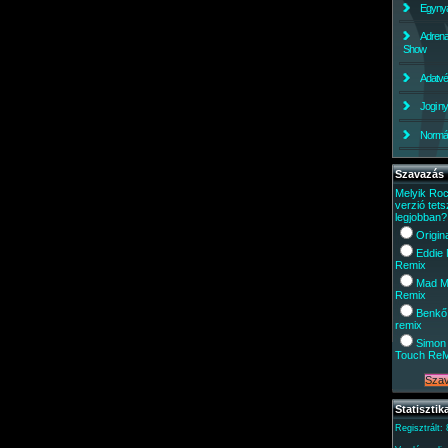
Egynyá
Adrena
Show
Adatv
Jogi ny
Normáli
Szavazás
Melyik Ro
verzió tets
legjobban?
Origin
Eddie
Remix
Mad M
Remix
Benkő
remix
Simon 
Touch Re
Statisztik
Regisztrált: