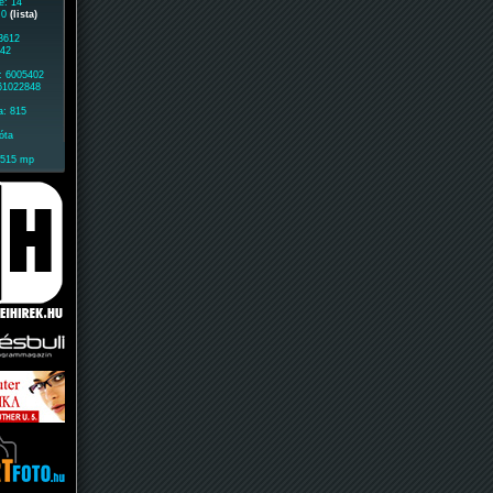
e: 14
: 0
(lista)
 3612
942
: 6005402
 61022848
a: 815
óta
1515 mp