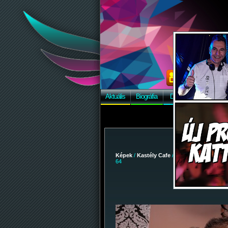
Aktuális
Biográfia
Discográfia
Képek
Képek
/
Kastély Cafe
/
2008-12-05 - Remix
64