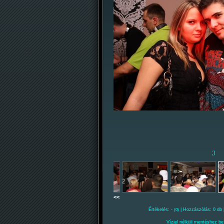
;)
<<
Értékelés: -
| Hozzászólás: 0 db 
(0)
Vízjel nélküli mentéshez be 