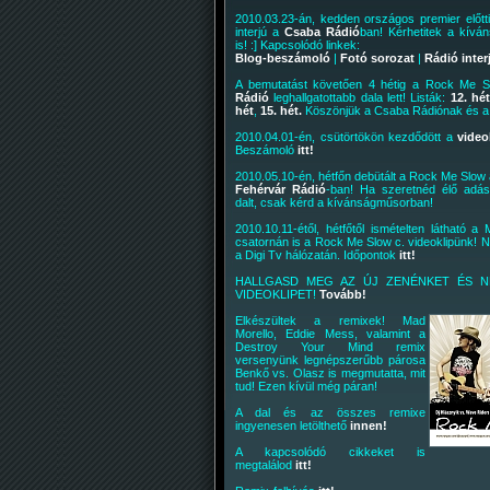
2010.03.23-án, kedden országos premier előtt
interjú a
Csaba Rádió
ban! Kérhetitek a kív
is! :] Kapcsolódó linkek:
Blog-beszámoló
|
Fotó sorozat
|
Rádió inter
A bemutatást követően 4 hétig a Rock Me 
Rádió
leghallgatottabb dala lett! Listák:
12. hé
hét
,
15. hét.
Köszönjük a Csaba Rádiónak és a 
2010.04.01-én, csütörtökön kezdődött a
video
Beszámoló
itt!
2010.05.10-én, hétfőn debütált a Rock Me Slow 
Fehérvár Rádió
-ban! Ha szeretnéd élő adás
dalt, csak kérd a kívánságműsorban!
2010.10.11-étől, hétfőtől ismételten látható 
csatornán is a Rock Me Slow c. videoklipünk! N
a Digi Tv hálózatán. Időpontok
itt!
HALLGASD MEG AZ ÚJ ZENÉNKET ÉS 
VIDEOKLIPET!
Tovább!
Elkészültek a remixek! Mad
Morello, Eddie Mess, valamint a
Destroy Your Mind remix
versenyünk legnépszerűbb párosa
Benkő vs. Olasz is megmutatta, mit
tud! Ezen kívül még páran!
A dal és az összes remixe
ingyenesen letölthető
innen!
A kapcsolódó cikkeket is
megtalálod
itt!