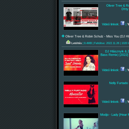
Oliver Tree & R
D!rty
Videó linkek:
|
Oliver Tree & Robin Schulz - Miss You (DJ Hlá
Letöltés
| 9.4MB | Feltöltve: 2022.11.26 | 1020 l
DJ Hlásznyik & Z
Bass Remix) [2022] 
Videó linkek:
|
Nelly Furtado
Videó linkek:
|
Modjo - Lady [Hear 