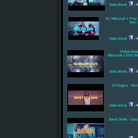
Videó linkek:
|
DJ Hlásznyik x D!rty
York 
Videó linkek:
|
Global Deej
Hlásznyik x D!rty B
Videó linkek:
|
20 Fingers - Sho
Videó linkek:
|
Aaron Smith - Danc