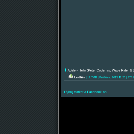
Adele - Hello (Peter Coder vs. Wave Rider & 
Letöltés
| 12.7MB | Feltöltve: 2015.11.20 | 874 l
Lájkolj minket a Facebook-on: