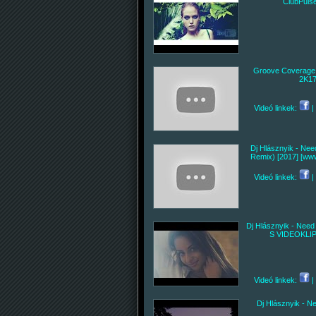
ClubPulse
Groove Coverage 
2K17
Videó linkek:
|
Dj Hlásznyik - Nee
Remix) [2017] [www
Videó linkek:
|
Dj Hlásznyik - Need
S VIDEOKLIP!
Videó linkek:
|
Dj Hlásznyik - N