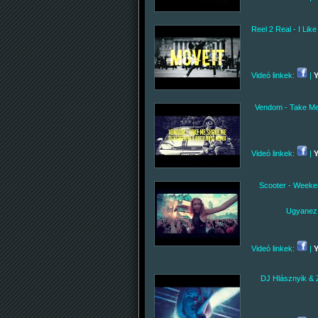
Reel 2 Real - I Lik
Videó linkek:
|
Vendom - Take Me
Videó linkek:
|
Scooter - Weeke
Ugyanez 
Videó linkek:
|
DJ Hlásznyik &