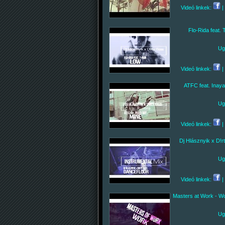
Videó linkek:
|
Flo-Rida feat. 
Ug
Videó linkek:
|
ATFC feat. Inaya
Ug
Videó linkek:
|
Dj Hlásznyik x D!r
Ug
Videó linkek:
|
Masters at Work - Wo
Ug