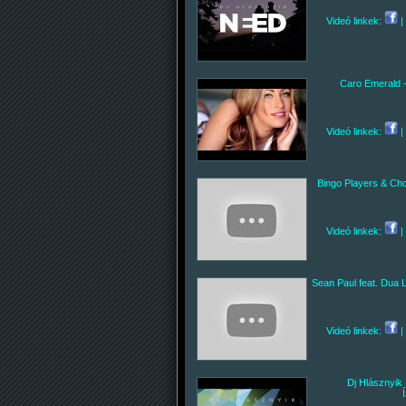
Videó linkek:
|
Caro Emerald -
Videó linkek:
|
Bingo Players & Ch
Videó linkek:
|
Sean Paul feat. Dua L
Videó linkek:
|
Dj Hlásznyik