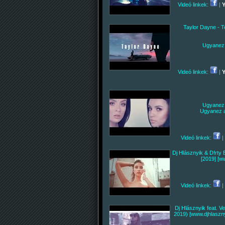
Videó linkek:
|
Taylor Dayne - Te
Ugyanez 
Videó linkek:
|
Ugyanez 
Ugyanez a
Videó linkek:
|
Dj Hlásznyik & D!rty 
[2019] [w
Videó linkek:
|
Dj Hlásznyik feat. 
2019) [www.djhlaszny