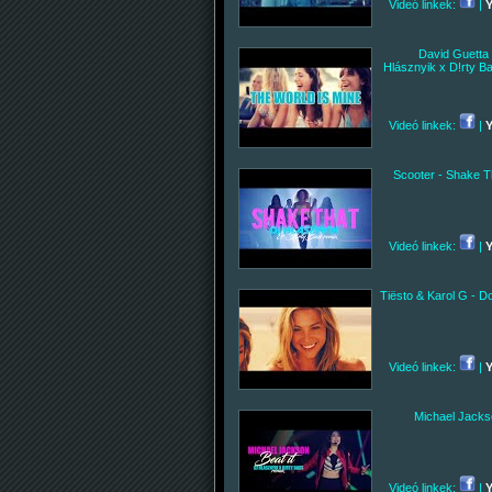
Videó linkek:
|
David Guetta 
Hlásznyik x D!rty B
Videó linkek:
|
Scooter - Shake T
Videó linkek:
|
Tiësto & Karol G - D
Videó linkek:
|
Michael Jackso
Videó linkek:
|