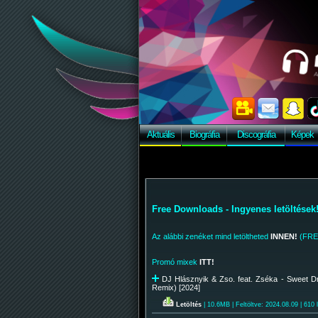
Aktuális
Biográfia
Discográfia
Képek
Free Downloads - Ingyenes letöltések
Az alábbi zenéket mind letöltheted
INNEN!
(FRE
Promó mixek
ITT!
DJ Hlásznyik & Zso. feat. Zséka - Sweet D
Remix) [2024]
Letöltés
| 10.6MB | Feltöltve: 2024.08.09 | 610 l