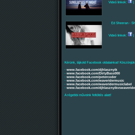
Videó linkek:
|
Ed Sheeran - Sh
Videó linkek:
|
Kérünk, lájkold Facebook oldalainkat! Köszönjük
-
www.facebook.com/djhlasznyik
-
www.facebook.com/DirtyBass000
-
www.facebook.com/petercoder
-
www.facebook.com/waveridermusic
-
www.facebook.com/waveridermusiclabel
-
www.facebook.com/djhlasznyikvswaveride
A régebbi műveink feltöltés alatt!