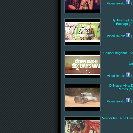
Videó linkek:
|
Dj Hlásznyik &
Bootleg) [2
Videó linkek:
|
Colonel Bagshot - S
Ug
Videó linkek:
|
Dj Hlásznyik x 
Remix) [Mu
Videó linkek:
|
Mercer feat. Ron Carr