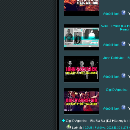
Videó linkek:
|
Avicii - Levels (DJ H
Remix 
Videó linkek:
|
John Dahlbäck - Bl
Videó linkek:
|
Gigi D'Agostino -
Videó linkek:
|
Gigi D Agostino - Bla Bla Bla (DJ Hlásznyik x
Letöltés
| 9.5MB | Feltöltve: 2022.11.30 | 1174 l