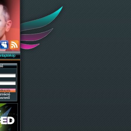
nlaptérkép
ló
ztráció
eztető