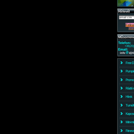
Hírlevél
Műsorren
Telefon:
+36(20
Email:
info
djh
Free 
Pumpin
Promo
Rádió 
Hírek
Turné/
Kapcso
Mini-m
Fitnes