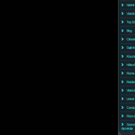
NMHH l
Videók
Top 10
Blog
Cikkek
Sajtó f
Köszö
Hírlev
Remix
Reklám
Videó 
Linkek
Candyl
Rúzs és
Szenv
éjszakája