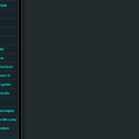
isták
otók
net
él archícum
 pack-ok
 gyártás
készítés
and kiajánló
 bilincs party
edélyek