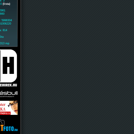
e: 3
: 0
(lista)
 2961
9660
: 5998304
 61006220
a: 814
óta
1313 mp