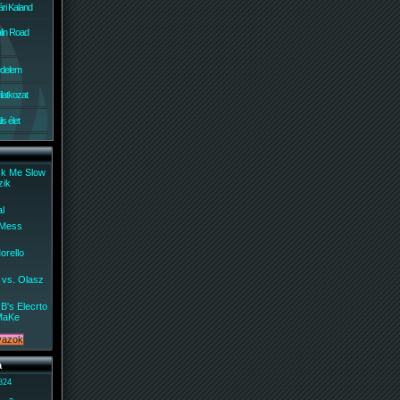
ri Kaland
lin Road
édelem
ilatkozat
s élet
ck Me Slow
zik
al
 Mess
orello
 vs. Olasz
B's Elecrto
MaKe
a
 824