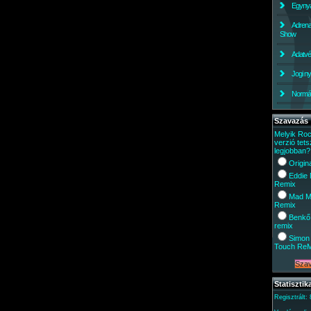
Egynyá
Adrena
Show
Adatv
Jogi ny
Normáli
Szavazás
Melyik Ro
verzió tets
legjobban?
Origin
Eddie
Remix
Mad M
Remix
Benkő
remix
Simon 
Touch Re
Statisztik
Regisztrált: