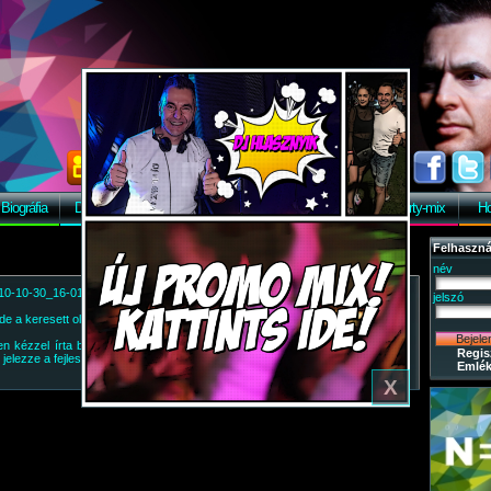
Biográfia
Discográfia
Képek
Letöltés
Vendégkönyv
Party-mix
Ho
Felhaszná
név
010-10-30_16-01-29.html
jelszó
de a keresett oldal nem található a szerveren.
 kézzel írta be a címet, kérem ellenőrizze, amennyiben pedig link juttatta
Regis
 jelezze a fejlesztőnek:
pauger@pauger.hu
Emlék
X