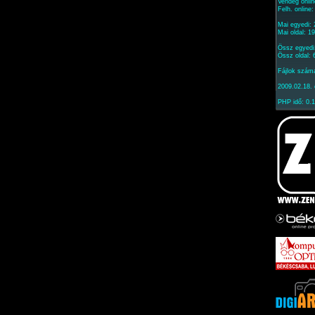
Vendég onlin
Felh. online
Mai egyedi:
Mai oldal: 1
Össz egyedi
Össz oldal:
Fájlok szám
2009.02.18. 
PHP idő: 0.