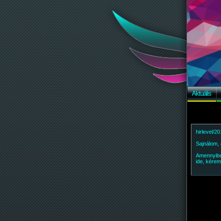
Aktuális
hirlevel/2
Sajnálom, 
Amennyiben
ide, kérem