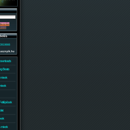
delés
)3919666
lasznyik.hu
Downloads
g Beats
 mixek
mixek
Fellépések
lat
ixek
s mixek