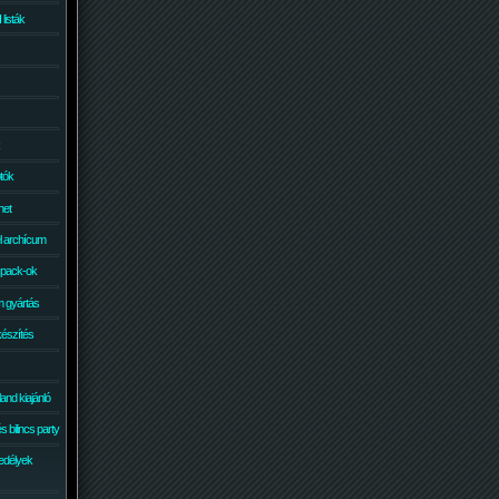
isták
otók
net
él archícum
 pack-ok
 gyártás
készítés
and kiajánló
 bilincs party
edélyek