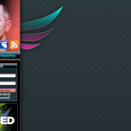
nlaptérkép
ló
ztráció
eztető