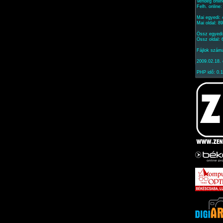
Vendég onlin
Felh. online
Mai egyedi:
Mai oldal: 8
Össz egyedi
Össz oldal:
Fájlok szám
2009.02.18. 
PHP idő: 0.