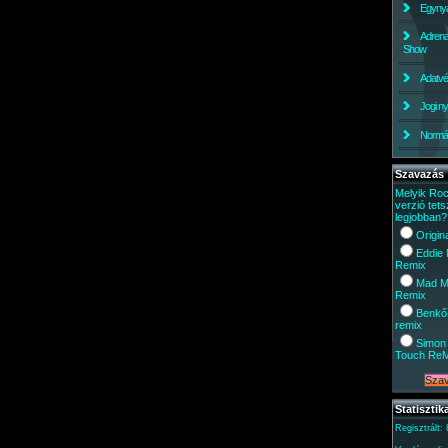
Egynyá
Adrena
Show
Adatv
Jogi ny
Normáli
Szavazás
Melyik Ro
verzió tets
legjobban?
Origin
Eddie
Remix
Mad M
Remix
Benkő
remix
Simon 
Touch Re
Statisztik
Regisztrált: