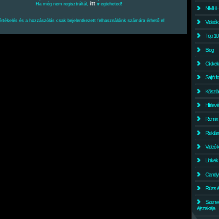
itt
Ha még nem regisztráltál,
megteheted!
NMHH l
értékelés és a hozzászólás csak bejelentkezett felhasználóink számára érhető el!
Videók
Top 10
Blog
Cikkek
Sajtó f
Köszö
Hírlev
Remix
Reklám
Videó 
Linkek
Candyl
Rúzs és
Szenv
éjszakája