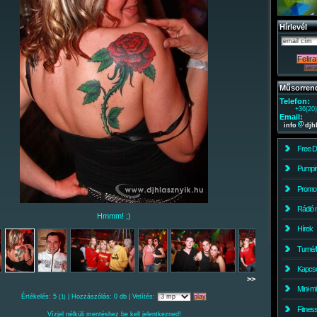
Hírlevél
Műsorren
Telefon:
+36(20
Email:
info
djh
Free 
Pumpin
Promo
Rádió 
Hmmm! ;)
Hírek
Turné/
Kapcso
>>
Mini-m
Értékelés: 5
| Hozzászólás: 0 db | Vetítés:
(1)
Fitnes
Vízjel nélküli mentéshez be kell jelentkezned!