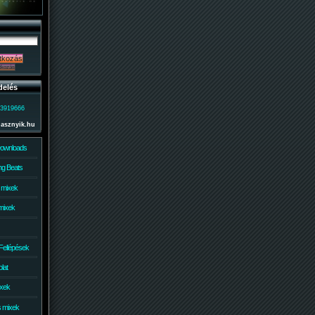
delés
)3919666
lasznyik.hu
Downloads
g Beats
 mixek
mixek
Fellépések
lat
ixek
s mixek