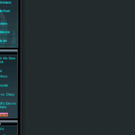
ri Kaland
lin Road
édelem
ilatkozat
s élet
ck Me Slow
zik
al
 Mess
orello
 vs. Olasz
B's Elecrto
MaKe
a
 824