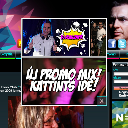
Biográfia
Discográfia
Képek
Letöltés
Vendégkönyv
Party-mix
Ho
Felhaszná
név
jelszó
/
Fonó Club
/
2009-03-07 - Dj Hlásznyik vs Wave Riders - Remix
tion 2009 lemezbemutató turné
/ 16
Regis
Emlék
X