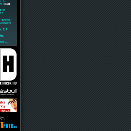
e: 11
: 0
(lista)
 4334
925
: 5994557
 60984089
a: 814
óta
1802 mp