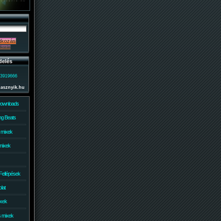
delés
)3919666
lasznyik.hu
Downloads
g Beats
 mixek
mixek
Fellépések
lat
ixek
s mixek