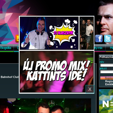
Biográfia
Discográfia
Képek
Letöltés
Vendégkönyv
Party-mix
Ho
Felhaszná
név
jelszó
/
Bahnhof Club
/
2009-05-02 - Szezonzáró buli
/ 26
Regis
Emlék
X