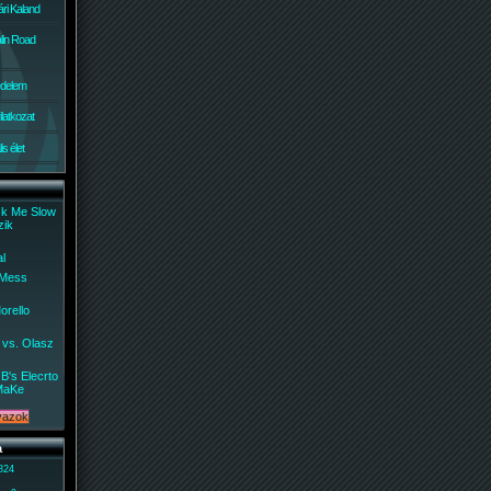
ri Kaland
lin Road
édelem
ilatkozat
s élet
ck Me Slow
zik
al
 Mess
orello
 vs. Olasz
B's Elecrto
MaKe
a
 824