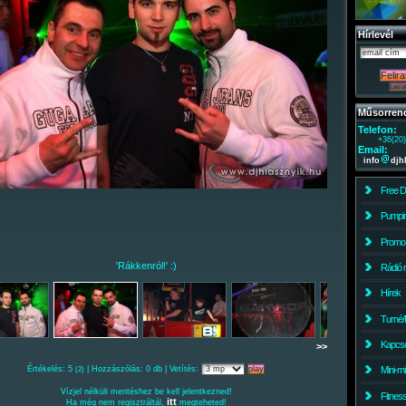
Hírlevél
Műsorren
Telefon:
+36(20
Email:
info
djh
Free 
Pumpin
Promo
'Rákkenról!' :)
Rádió 
Hírek
Turné/
Kapcso
>>
Értékelés: 5
| Hozzászólás: 0 db | Vetítés:
Mini-m
(2)
Vízjel nélküli mentéshez be kell jelentkezned!
Fitnes
itt
Ha még nem regisztráltál,
megteheted!