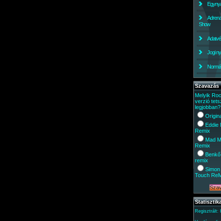
Egynyá
Adrena
Show
Adatv
Jogi ny
Normáli
Szavazás
Melyik Ro
verzió tets
legjobban?
Origin
Eddie
Remix
Mad M
Remix
Benkő
remix
Simon 
Touch Re
Statisztik
Regisztrált: