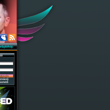
nlaptérkép
ló
ztráció
eztető