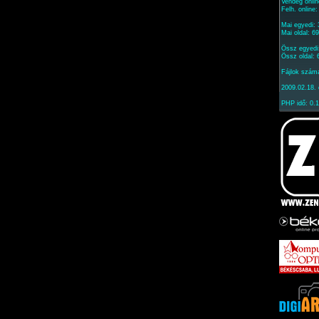
Vendég onlin
Felh. online
Mai egyedi:
Mai oldal: 6
Össz egyedi
Össz oldal:
Fájlok szám
2009.02.18. 
PHP idő: 0.