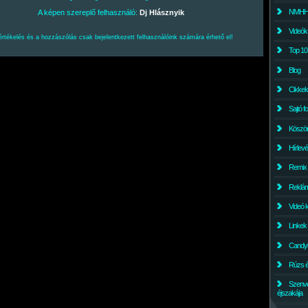
NMHH l
A képen szereplő felhasználó:
Dj Hlásznyik
Videók
értékelés és a hozzászólás csak bejelentkezett felhasználóink számára érhető el!
Top 10
Blog
Cikkek
Sajtó f
Köszö
Hírlev
Remix
Reklám
Videó 
Linkek
Candyl
Rúzs és
Szenv
éjszakája