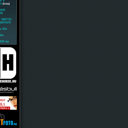
e: 9
: 0
(lista)
 3435
945
: 5987725
 60970379
a: 814
óta
1629 mp