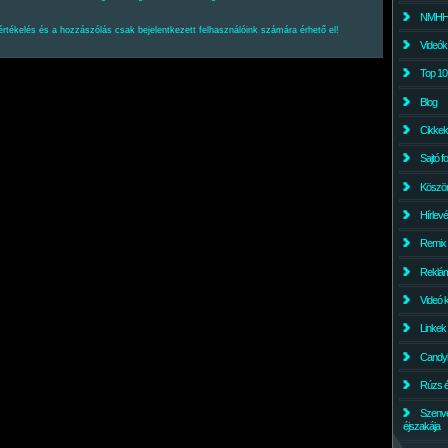
NMHH l
értékelés és a hozzászólás csak bejelentkezett felhasználóink számára érhető el!
Videók
Top 10
Blog
Cikkek
Sajtó f
Köszö
Hírlev
Remix
Reklám
Videó 
Linkek
Candyl
Rúzs és
Szenv
éjszakája