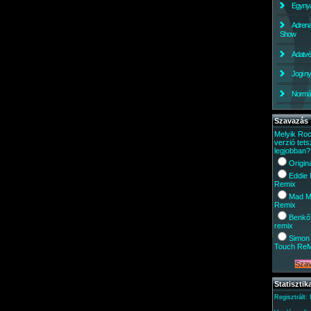
Egynyá
Adrena
Show
Adatv
Jogi ny
Normáli
Szavazás
Melyik Ro
verzió tets
legjobban?
Origin
Eddie
Remix
Mad M
Remix
Benkő
remix
Simon 
Touch Re
Statisztik
Regisztrált: