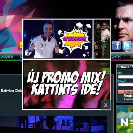
X
Biográfia
Discográfia
Képek
Letöltés
Vendégkönyv
Party-mix
Ho
Felhaszná
név
jelszó
/
Babylon Club
/
2009-09-22 - KÖZGÉ Feli-City Paty
/ 26
Regis
Emlék