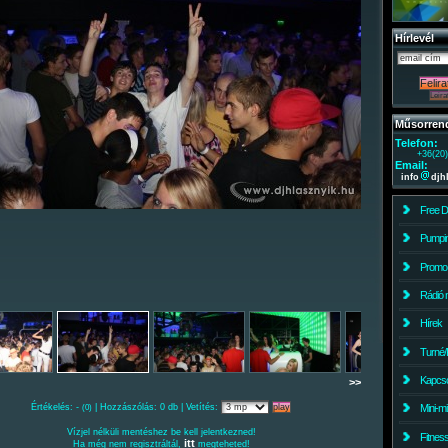
Hírlevél
Műsorren
Telefon:
+36(20
Email:
info
djh
Free 
Pumpin
Promo
Rádió 
Hírek
Turné/
Kapcso
>>
Értékelés: -
| Hozzászólás: 0 db | Vetítés:
Mini-m
(0)
Vízjel nélküli mentéshez be kell jelentkezned!
Fitnes
itt
Ha még nem regisztráltál,
megteheted!