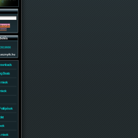
delés
)3919666
lasznyik.hu
Downloads
g Beats
 mixek
mixek
Fellépések
lat
ixek
s mixek