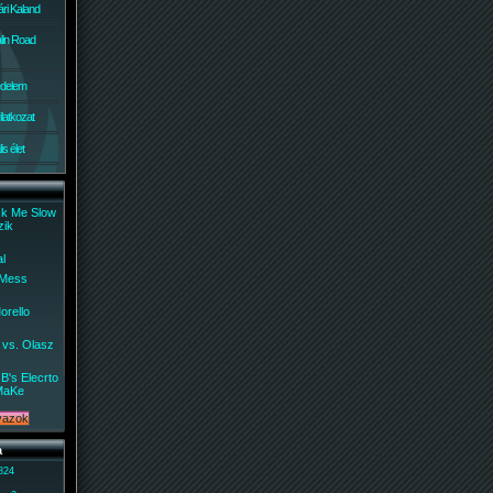
ri Kaland
lin Road
édelem
ilatkozat
s élet
ck Me Slow
zik
al
 Mess
orello
 vs. Olasz
B's Elecrto
MaKe
a
 824