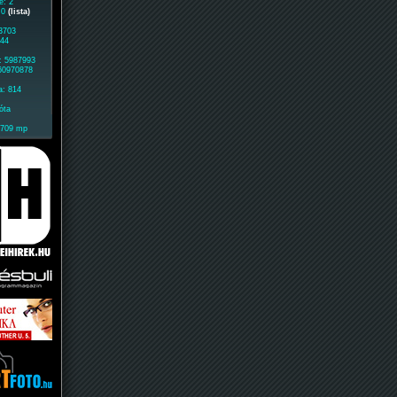
e: 2
: 0
(lista)
 3703
444
: 5987993
 60970878
a: 814
óta
1709 mp