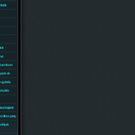
isták
otók
net
él archícum
 pack-ok
 gyártás
készítés
and kiajánló
 bilincs party
edélyek