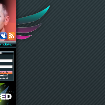
nlaptérkép
ló
ztráció
eztető