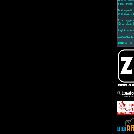
Vendég onlin
Felh. online
Mai egyedi:
Mai oldal: 7
Össz egyedi
Össz oldal:
Fájlok szám
2009.02.18. 
PHP idő: 0.