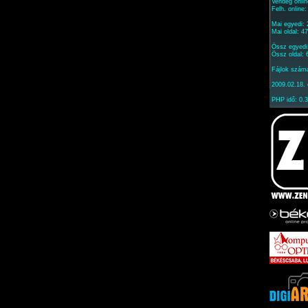
Vendég onlin
Felh. online
Mai egyedi:
Mai oldal: 4
Össz egyedi
Össz oldal:
Fájlok szám
2009.02.18. 
PHP idő: 0.