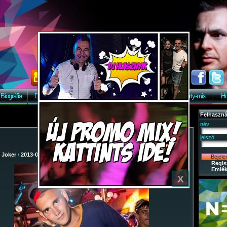
Biográfia
Discográfia
Képek
Letöltés
Vendégkönyv
Party-mix
Ho
Felhaszná
név
jelszó
/
Joker
/
2013-08-02 - Dinnye After!
/ 84
Regis
Emlék
X