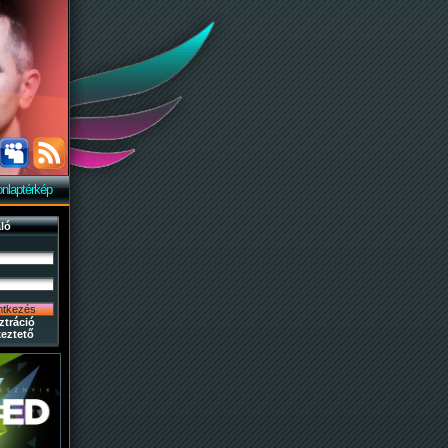
nlaptérkép
ló
ztráció
eztető