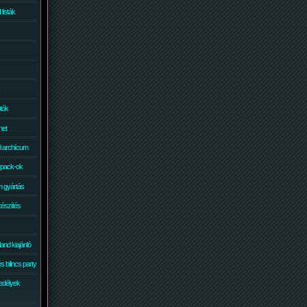
isták
otók
net
él archícum
 pack-ok
 gyártás
készítés
and kiajánló
 bilincs party
edélyek