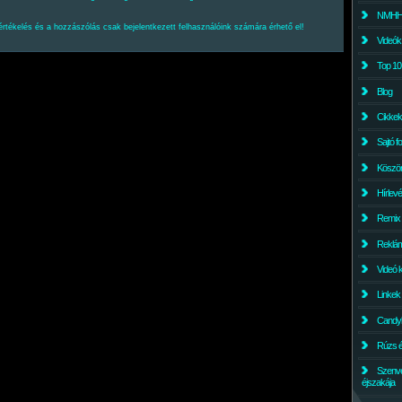
NMHH l
értékelés és a hozzászólás csak bejelentkezett felhasználóink számára érhető el!
Videók
Top 10
Blog
Cikkek
Sajtó f
Köszö
Hírlev
Remix
Reklám
Videó 
Linkek
Candyl
Rúzs és
Szenv
éjszakája