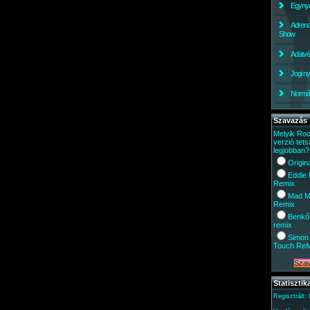
Egynyá
Adrena
Show
Adatv
Jogi ny
Normáli
Szavazás
Melyik Ro
verzió tets
legjobban?
Origin
Eddie
Remix
Mad M
Remix
Benkő
remix
Simon 
Touch Re
Statisztik
Regisztrált: