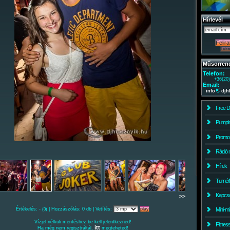
Hírlevél
Műsorren
Telefon:
+36(20
Email:
info
djh
Free 
Pumpin
Promo
Rádió 
Hírek
Turné/
Kapcso
>>
Értékelés: -
| Hozzászólás: 0 db | Vetítés:
Mini-m
(0)
Vízjel nélküli mentéshez be kell jelentkezned!
Fitnes
itt
Ha még nem regisztráltál,
megteheted!