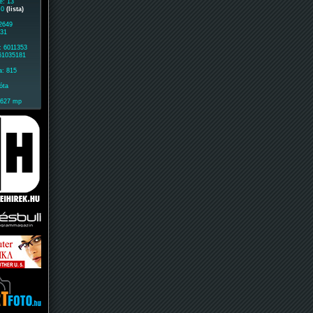
e: 13
: 0
(lista)
 2649
731
: 6011353
 61035181
a: 815
óta
3627 mp