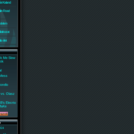
ri Kaland
lin Road
édelem
ilatkozat
s élet
ck Me Slow
zik
al
 Mess
orello
 vs. Olasz
B's Elecrto
MaKe
a
 824