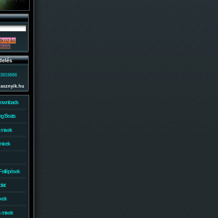
delés
)3919666
lasznyik.hu
Downloads
g Beats
 mixek
mixek
Fellépések
lat
ixek
s mixek