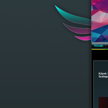
Aktuális
Képek
Szalaga