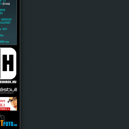
e: 21
: 0
(lista)
 3628
181
: 6005418
 61023087
a: 815
óta
1669 mp