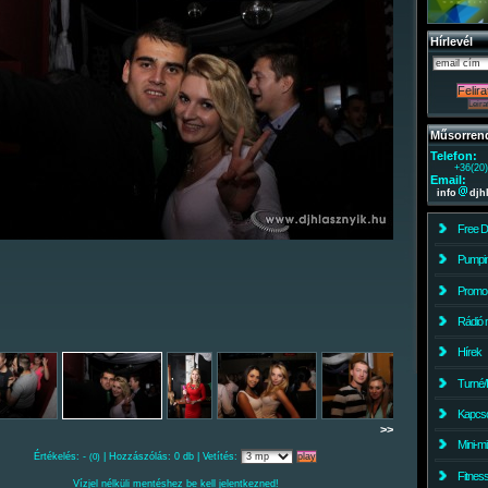
Hírlevél
Műsorren
Telefon:
+36(20
Email:
info
djh
Free 
Pumpin
Promo
Rádió 
Hírek
Turné/
Kapcso
>>
Mini-m
Értékelés: -
| Hozzászólás: 0 db | Vetítés:
(0)
Fitnes
Vízjel nélküli mentéshez be kell jelentkezned!