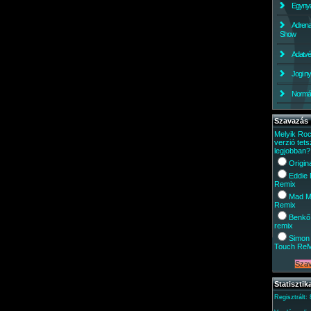
Egynyá
Adrena
Show
Adatv
Jogi ny
Normáli
Szavazás
Melyik Ro
verzió tets
legjobban?
Origin
Eddie
Remix
Mad M
Remix
Benkő
remix
Simon 
Touch Re
Statisztik
Regisztrált: