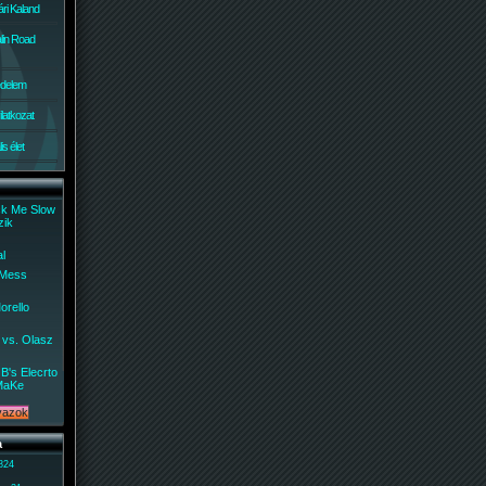
ri Kaland
lin Road
édelem
ilatkozat
s élet
ck Me Slow
zik
al
 Mess
orello
 vs. Olasz
B's Elecrto
MaKe
a
 824