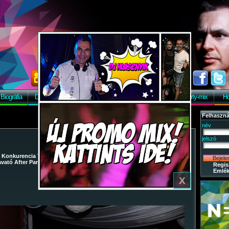
Biográfia
Discográfia
Képek
Letöltés
Vendégkönyv
Party-mix
Ho
Felhaszná
név
jelszó
/
Konkurencia The Club
/
2014-11-29 - Lights Off / Last Night
vató After Party
/ 65
Regis
Emlék
X