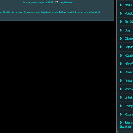
itt
Ha még nem regisztráltál,
megteheted!
NMHH l
értékelés és a hozzászólás csak bejelentkezett felhasználóink számára érhető el!
Videók
Top 10
Blog
Cikkek
Sajtó f
Köszö
Hírlev
Remix
Reklám
Videó 
Linkek
Candyl
Rúzs és
Szenv
éjszakája