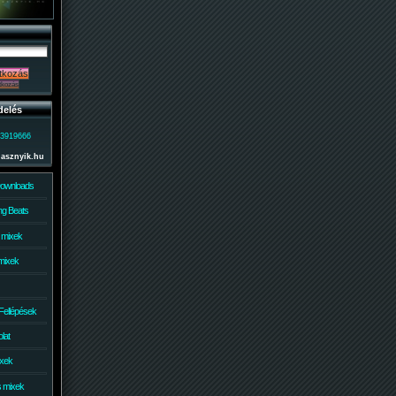
delés
)3919666
lasznyik.hu
Downloads
g Beats
 mixek
mixek
Fellépések
lat
ixek
s mixek