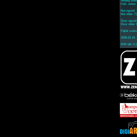
Vendég onlin
Felh. online
Mai egyedi:
Mai oldal: 7
Össz egyedi
Össz oldal:
Fájlok szám
2009.02.18. 
PHP idő: 0.