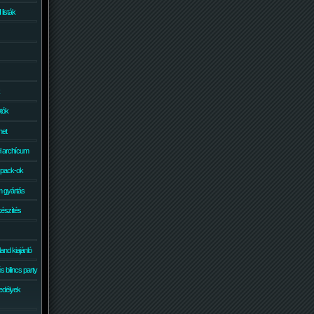
isták
otók
net
él archícum
 pack-ok
 gyártás
készítés
and kiajánló
 bilincs party
edélyek