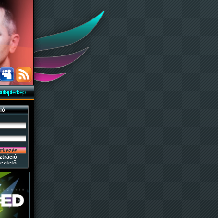
nlaptérkép
ló
ztráció
eztető