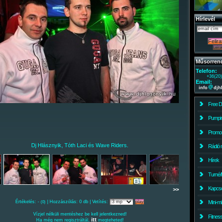
Hírlevél
Műsorren
Telefon:
+36(20
Email:
info
djh
Free 
Pumpin
Promo
Dj Hlásznyik, Tóth Laci és Wave Riders.
Rádió 
Hírek
Turné/
Kapcso
>>
Értékelés: -
| Hozzászólás: 0 db | Vetítés:
Mini-m
(0)
Vízjel nélküli mentéshez be kell jelentkezned!
Fitnes
itt
Ha még nem regisztráltál,
megteheted!