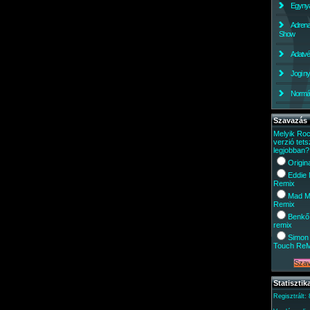
Egynyá
Adrena
Show
Adatv
Jogi ny
Normáli
Szavazás
Melyik Ro
verzió tets
legjobban?
Origin
Eddie
Remix
Mad M
Remix
Benkő
remix
Simon 
Touch Re
Statisztik
Regisztrált: