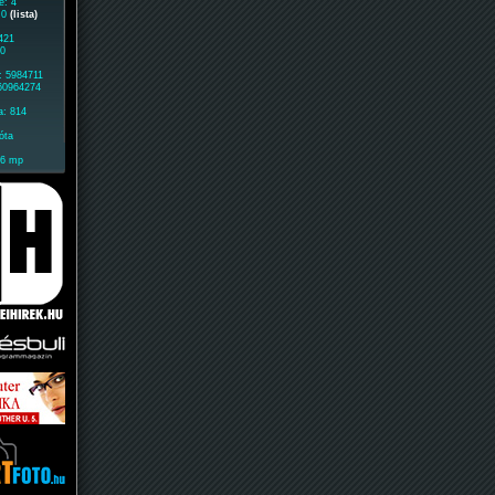
e: 4
: 0
(lista)
421
40
: 5984711
 60964274
a: 814
óta
16 mp