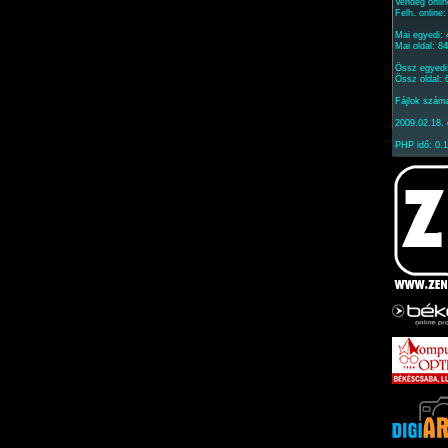
Vendég onlin
Felh. online
Mai egyedi: 
Mai oldal: 8
Össz egyedi
Össz oldal:
Fájlok szám
2009.02.18. 
PHP idő: 0.