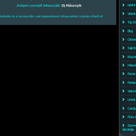
NMHH l
A képen szereplő felhasználó:
Dj Hlásznyik
Videók
értékelés és a hozzászólás csak bejelentkezett felhasználóink számára érhető el!
Top 10
Blog
Cikkek
Sajtó f
Köszö
Hírlev
Remix
Reklám
Videó 
Linkek
Candyl
Rúzs és
Szenv
éjszakája