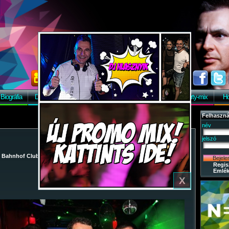
Biográfia
Discográfia
Képek
Letöltés
Vendégkönyv
Party-mix
Ho
Felhaszná
név
jelszó
X
/
Bahnhof Club
/
2009-05-02 - Szezonzáró buli
/ 25
Regis
Emlék