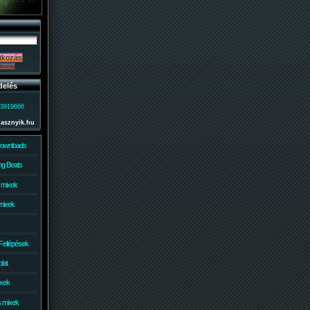
delés
)3919666
lasznyik.hu
Downloads
g Beats
 mixek
mixek
Fellépések
lat
ixek
s mixek