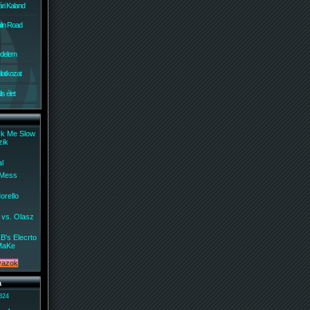
ri Kaland
lin Road
édelem
ilatkozat
s élet
ck Me Slow
zik
al
 Mess
orello
 vs. Olasz
B's Elecrto
MaKe
a
 824