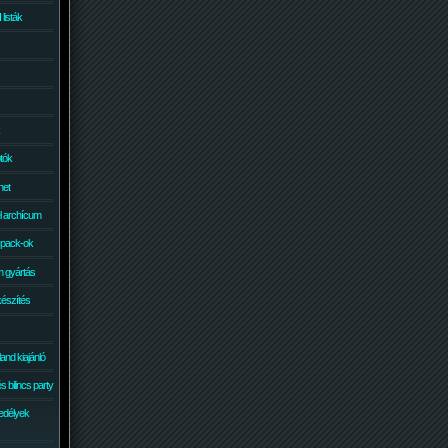
isták
otók
net
él archícum
 pack-ok
 gyártás
készítés
and kiajánló
 bilincs party
edélyek