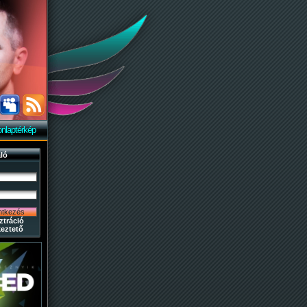
nlaptérkép
ló
ztráció
eztető