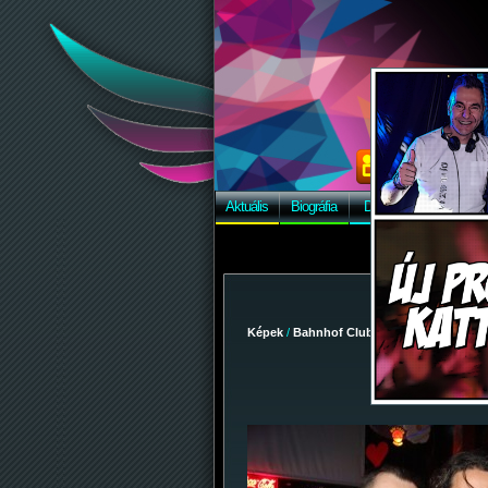
Aktuális
Biográfia
Discográfia
Képek
Képek
/
Bahnhof Club
/
2009-05-02 - Szez