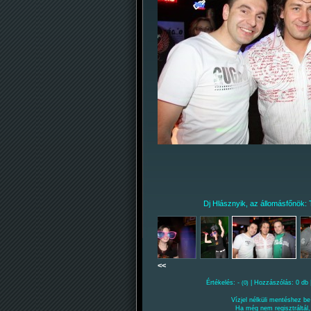
Dj Hlásznyik, az állomásfőnök: 
<<
Értékelés: -
| Hozzászólás: 0 db 
(0)
Vízjel nélküli mentéshez be 
Ha még nem regisztráltál