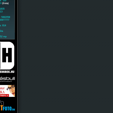
e: 100
: 0
(lista)
 1835
613
: 5992058
 60977777
a: 814
óta
552 mp