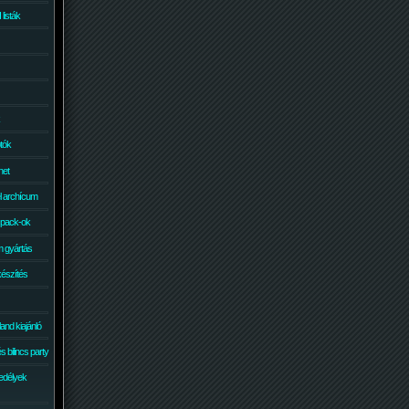
isták
otók
net
él archícum
 pack-ok
 gyártás
készítés
and kiajánló
 bilincs party
edélyek