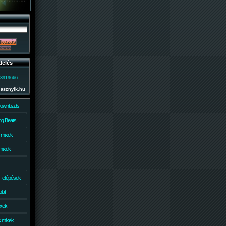
delés
)3919666
lasznyik.hu
Downloads
g Beats
 mixek
mixek
Fellépések
lat
ixek
s mixek