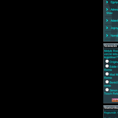
Egynyá
Adrena
Show
Adatv
Jogi ny
Normáli
Szavazás
Melyik Ro
verzió tets
legjobban?
Origin
Eddie
Remix
Mad M
Remix
Benkő
remix
Simon 
Touch Re
Statisztik
Regisztrált: