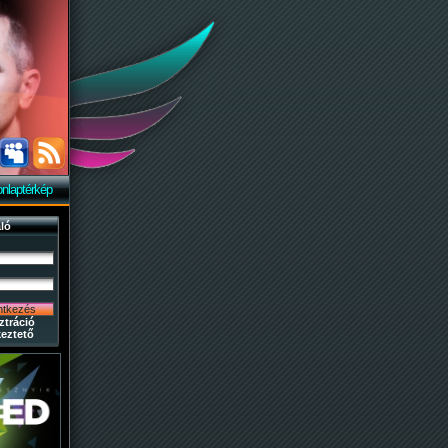
nlaptérkép
ló
ztráció
eztető