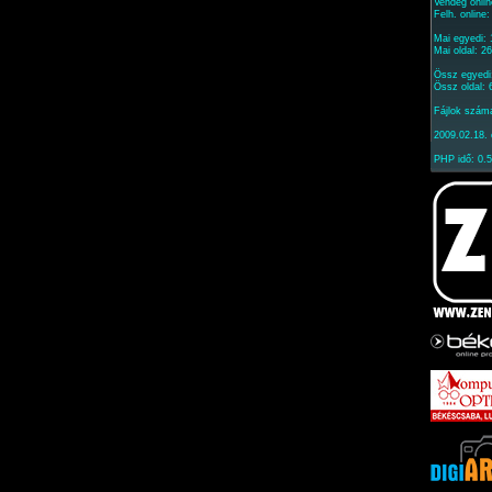
Vendég onlin
Felh. online
Mai egyedi:
Mai oldal: 2
Össz egyedi
Össz oldal:
Fájlok szám
2009.02.18. 
PHP idő: 0.