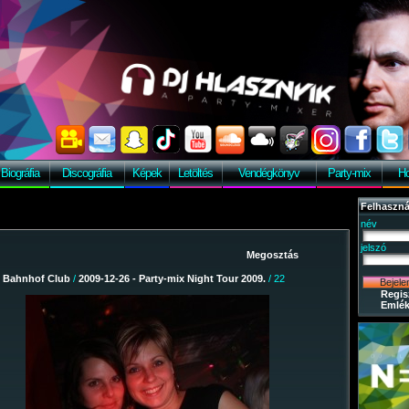
Biográfia
Discográfia
Képek
Letöltés
Vendégkönyv
Party-mix
Ho
Felhaszná
név
jelszó
/
Bahnhof Club
/
2009-12-26 - Party-mix Night Tour 2009.
/ 22
Regis
Emlék