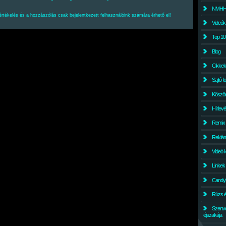
NMHH l
értékelés és a hozzászólás csak bejelentkezett felhasználóink számára érhető el!
Videók
Top 10
Blog
Cikkek
Sajtó f
Köszö
Hírlev
Remix
Reklám
Videó 
Linkek
Candyl
Rúzs és
Szenv
éjszakája