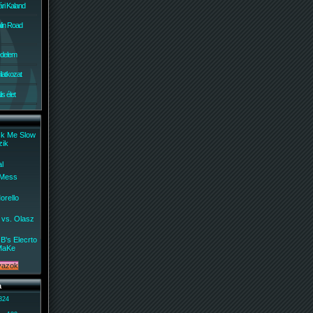
ri Kaland
lin Road
édelem
ilatkozat
s élet
ck Me Slow
zik
al
 Mess
orello
 vs. Olasz
B's Elecrto
MaKe
a
 824