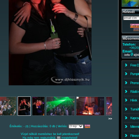
Hírlevél
Műsorren
Telefon:
+36(20
Email:
info
djh
Free 
Pumpin
Promo
Rádió 
Hírek
Turné/
Kapcso
>>
Értékelés: -
| Hozzászólás: 0 db | Vetítés:
Mini-m
(0)
Vízjel nélküli mentéshez be kell jelentkezned!
Fitnes
itt
Ha még nem regisztráltál,
megteheted!