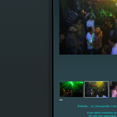
<<
Értékelés: -
| Hozzászólás: 0 db 
(0)
Vízjel nélküli mentéshez be 
Ha még nem regisztráltál