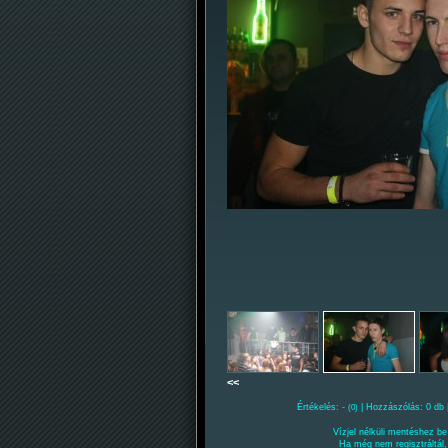
<<
Értékelés: -
| Hozzászólás: 0 db 
(0)
Vízjel nélküli mentéshez be 
Ha még nem regisztráltál