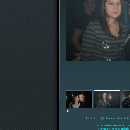
<<
Értékelés: -
| Hozzászólás: 0 db 
(0)
Vízjel nélküli mentéshez be 
Ha még nem regisztráltál