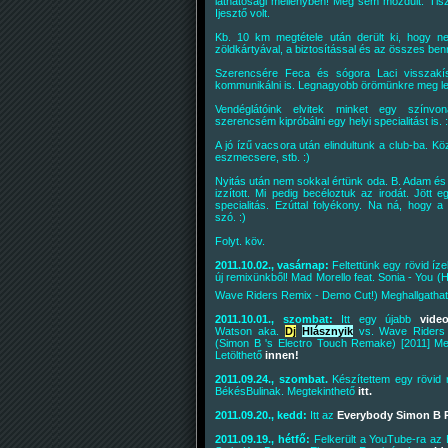
láthatósági mellényben! Meg sem mozdult. Tiszt
Ijesztő volt.
Kb. 10 km megtétele után derült ki, hogy ne
zöldkártyával, a biztosítással és az összes benn
Szerencsére Feca és sógora Laci visszakís
kommunikálni is. Legnagyobb örömünkre meg let
Vendéglátóink elvitek minket egy színvon
szerencsém kipróbálni egy helyi specialitást is. :
A jó ízű vacsora után elindultunk a club-ba. K
eszmecsere, stb. :)
Nyitás után nem sokkal értünk oda. B. Adam é
izzított. Mi pedig becéloztuk az irodát. Jött e
specialitás. Ezúttal folyékony. Na ná, hogy a
szó. :)
Folyt. köv.
2011.10.02., vasárnap:
Feltettünk egy rövid ízel
új remixünkből! Mad Morello feat. Sonia - You
Wave Riders Remix - Demo Cut!) Meghallgatha
2011.10.01., szombat:
Itt egy újabb
video
Watson aka.
Dj
Hlásznyik
vs. Wave Riders
(Simon B 's Electro Touch Remake) [2011] 
Letölthető
innen!
2011.09.24., szombat.
Készítettem egy rövid r
BékésBulinak. Megtekinthető
itt.
2011.09.20., kedd:
Itt az
Everybody Simon B 
2011.09.19., hétfő:
Felkerült a YouTube-ra az