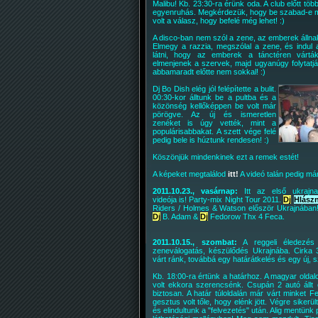
Malibu! Kb. 23:30-ra érünk oda. A club előtt több
egyenruhás. Megkérdezük, hogy be szabad-e m
volt a válasz, hogy befelé még lehet! :)
A disco-ban nem szól a zene, az emberek állna
Elmegy a razzia, megszólal a zene, és indul a
látni, hogy az emberek a tánctéren várt
elmenjenek a szervek, majd ugyanúgy folytatják
abbamaradt előtte nem sokkal! :)
Dj Bo Dish elég jól felépítette a bulit.
00:30-kor álltunk be a pultba és a
közönség kellőképpen be volt már
pörögve. Az új és ismeretlen
zenéket is úgy vették, mint a
populárisabbakat. A szett vége felé
pedig bele is húztunk rendesen! :)
Köszönjük mindenkinek ezt a remek estét!
A képeket megtalálod
itt!
A videó talán pedig már
2011.10.23., vasárnap:
Itt az első ukrajnai
videója is! Party-mix Night Tour 2011.
Dj
Hlászn
Riders / Holmes & Watson először Ukrajnában
Dj
B. Adam &
Dj
Fedorow Thx 4 Feca.
2011.10.15., szombat:
A reggeli éledezés 
zeneválogatás, készülődés Ukrajnába. Cirka
várt ránk, továbbá egy határátkelés és egy új, 
Kb. 18:00-ra értünk a határhoz. A magyar oldal
volt ekkora szerencsénk. Csupán 2 autó állt e
biztosan. A határ túloldalán már várt minket 
gesztus volt tőle, hogy elénk jött. Végre sikerül
és elindultunk a "felvezetés" után. Alig mentünk p