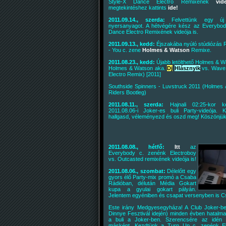
Style-X Dance Electro Remixének
vid
megtekintéshez kattints
ide!
2011.09.14., szerda:
Felvettünk egy új 
nyersanyagot. A hétvégére kész az Everybo
Dance Electro Remixének videója is.
2011.09.13., kedd:
Éjszakába nyúló stúdiózás R.
- You c. zene
Holmes & Watson
Remixe.
2011.08.23., kedd:
Újabb letölthető Holmes & 
Holmes & Watson aka.
Dj
Hlásznyik
vs. Wave 
Electro Remix) [2011]
Southside Spinners - Luvstruck 2011 (Holmes
Riders Bootleg)
2011.08.11., szerda:
Hajnali 02:25-kor 
2011.08.06-i Joker-es buli Party-videója. Kl
hallgasd, véleményezd és oszd meg! Köszönjük!
2011.08.08., hétfő:
Itt
az
Everybody c. zenénk Electroboy
vs. Outcasted remixének videója is!
2011.08.06., szombat:
Délelőtt egy
gyors élő Party-mix promó a Csaba
Rádióban, délután Média Gokart
kupa a gyulai gokart pályán.
Jelentem egyéniben és csapat versenyben is C
Este irány Medgyesegyháza! A Club Joker-be
Dinnye Fesztivál idején) minden évben hatalm
a buli a Joker-ben. Szerencsére az idén
másként. Kezdtünk a Turn Up c. zenénk El