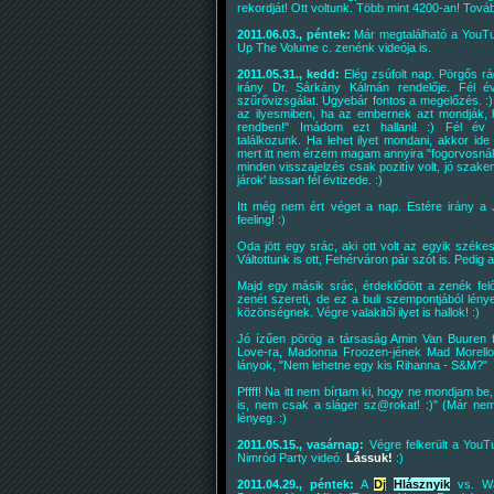
rekordját! Ott voltunk. Több mint 4200-an! Tová
2011.06.03., péntek:
Már megtalálható a YouT
Up The Volume c. zenénk videója is.
2011.05.31., kedd:
Elég zsúfolt nap. Pörgős rá
irány Dr. Sárkány Kálmán rendelője. Fél év
szűrővizsgálat. Ugyebár fontos a megelőzés. :)
az ilyesmiben, ha az embernek azt mondják,
rendben!" Imádom ezt hallani! :) Fél év
találkozunk. Ha lehet ilyet mondani, akkor id
mert itt nem érzem magam annyira "fogorvosnál.
minden visszajelzés csak pozitív volt, jó szake
járok' lassan fél évtizede. :)
Itt még nem ért véget a nap. Estére irány a 
feeling! :)
Oda jött egy srác, aki ott volt az egyik széke
Váltottunk is ott, Fehérváron pár szót is. Pedig 
Majd egy másik srác, érdeklődött a zenék fel
zenét szereti, de ez a buli szempontjából lény
közönségnek. Végre valakitől ilyet is hallok! :)
Jó ízűen pörög a társaság Amin Van Buuren f
Love-ra, Madonna Froozen-jének Mad Morello 
lányok, "Nem lehetne egy kis Rihanna - S&M?"
Pffff! Na itt nem bírtam ki, hogy ne mondjam be
is, nem csak a sláger sz@rokat! :)" (Már ne
lényeg. :)
2011.05.15., vasárnap:
Végre felkerült a YouT
Nimród Party videó.
Lássuk!
:)
2011.04.29., péntek:
A
Dj
Hlásznyik
vs. Wa