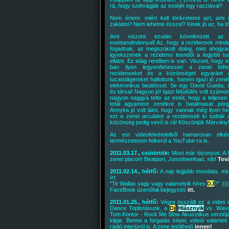
rá, hogy szétvágják az estéjét egy razziával?
Nem értem: miért kell tönkretenni azt, ami 
zaklatni? Nem lehetne ésszel? Kinek jó az, ha 
Ami viszont ezután következett az 
esettanulmánnyal! Az, hogy a rezidensek mind
fogadnak, az megszokott dolog, mint ahogya
igyekszenek a rezidensi teendőt a legjobb tu
ellátni. Ez idáig rendben is van. Viszont, hogy 
ban ilyen legyen/lehessen a zenei felh
rezidenseket és a közönséget egyaránt 
tucatslágereket hallottunk, hanem igazi jó zené
elektronikus beütéssel. Se egy David Guetta, s
és társai! Nagyon jó! Igazi felüdülés volt számo
nagyon naggyá tette az estét, hogy a teljesen
totál agyament zenékre is hatalmasat pörgö
Annyira jó volt látni, hogy vannak még ilyen h
ezt a zenei arculatot a rezidensek ki tudták 
közönség pedig vevő is rá! Köszönjük Márvány
Az est videofelvételeiből hamarosan elké
természetesen felkerül a YouTube-ra is.
2011.03.17., csütörtök:
Most már bizonyos: A 
zenei piacon! Beatport, Junodownload, stb!
Tov
2011.02.14., hétfő:
A nap legjobb mondata, miut
írt:
"Te Wallas vagy vagy valamelyik híres
DJ
?" :)))
FaceBook üzenőfali bejegyzés
itt.
2011.01.25., hétfő:
Végre összállt ez a videó
Dance Toplistásunk, a
Dj
Hlásznyik
vs. Wave 
Tom Kontor - Rock Me Slow Akusztikus verzió
klipje. Benne a forgatás képei, videói valamin
rádió interjúról is. A zene letölthető
innen!