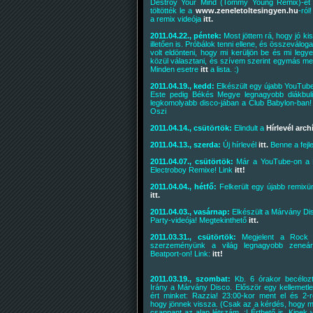
Destroy Your Mind (Tommy Young Remix)-et
töltötték le a
www.zeneletoltesingyen.hu
-ról
a remix videója
itt.
2011.04.22., péntek:
Most jöttem rá, hogy jó ki
illetően is. Próbálok tenni ellene, és összevá
volt eldönteni, hogy mi kerüljön be és mi legy
közül választani, és szívem szerint egymás me
Minden esetre
itt
a lista. :)
2011.04.19., kedd:
Elkészült egy újabb YouTube
Este pedig Békés Megye legnagyobb diákbuli
legkomolyabb disco-jában a Club Babylon-ban
Oszi
2011.04.14., csütörtök:
Elindult a
Hírlevél arc
2011.04.13., szerda:
Új hírlevél
itt.
Benne a fejle
2011.04.07., csütörtök:
Már a YouTube-on a D
Electroboy Remixe! Link
itt!
2011.04.04., hétfő:
Felkerült egy újabb remixü
itt.
2011.04.03., vasárnap:
Elkészült a Márvány Di
Party-videója! Megtekinthető
itt.
2011.03.31., csütörtök:
Megjelent a Rock
szerzeményünk a világ legnagyobb zeneá
Beatport-on! Link:
itt!
2011.03.19., szombat:
Kb. 6 órakor becélozt
Irány a Márvány Disco. Először egy kellemetl
ért minket: Razzia! 23:00-kor ment el és 2-r
hogy jönnek vissza. (Csak az a kérdés, hogy m
csappant az alap létszám. :| Érthető is. Kine