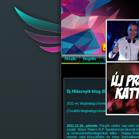
Aktuális
Biográfia
Discográfia
Képek
Dj Hlásznyik blog 2011
2011-es blogbejegyzéseim. (Fordított időrendben
(További blogbejegyzések:
Blog 2012
|
Blog 2
2011.12.16., péntek:
Pörgős rádiós nap után ir
stúdió. Wave Riders R.P. barátommal sikerült 
új remixünket/bootlegünket. Mika - Happy End
master után készülődés és irány Sarkadkere