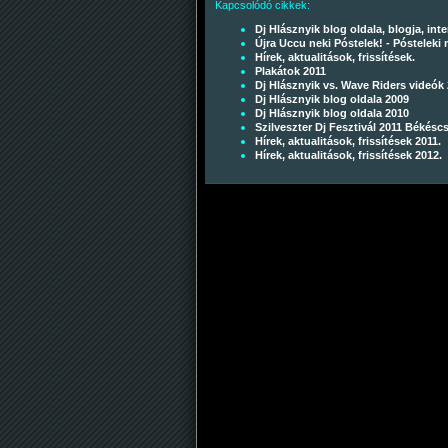
Kapcsolódó cikkek:
Dj Hlásznyik blog oldala, blogja, int
Újra Uccu neki Póstelek! - Pósteleki 
Hírek, aktualitások, frissítések.
Plakátok 2011
Dj Hlásznyik vs. Wave Riders videók 
Dj Hlásznyik blog oldala 2009
Dj Hlásznyik blog oldala 2010
Szilveszter Dj Fesztivál 2011 Békésc
Hírek, aktualitások, frissítések 2011.
Hírek, aktualitások, frissítések 2012.