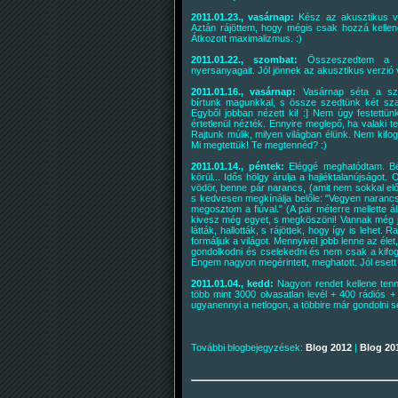
2011.01.23., vasárnap:
Kész az akusztikus ve
Aztán rájöttem, hogy mégis csak hozzá kellen
Átkozott maximalizmus. :)
2011.01.22., szombat:
Összeszedtem a Ro
nyersanyagait. Jól jönnek az akusztikus verzió v
2011.01.16., vasárnap:
Vasárnap séta a sza
bírtunk magunkkal, s össze szedtünk két szat
Egyből jobban nézett ki! :] Nem úgy festettün
értetlenül nézték. Ennyire meglepő, ha valaki 
Rajtunk múlik, milyen világban élünk. Nem kifo
Mi megtettük! Te megtennéd? :)
2011.01.14., péntek:
Eléggé meghatódtam. Bé
körül... Idős hölgy árulja a hajléktalanújságo
vödör, benne pár narancs, (amit nem sokkal előtt
s kedvesen megkínálja belőle: "Vegyen narancs
megosztom a fiúval." (A pár méterre mellette áll
kivesz még egyet, s megköszöni! Vannak még 
látták, hallották, s rájöttek, hogy így is lehet
formáljuk a világot. Mennyivel jobb lenne az él
gondolkodni és cselekedni és nem csak a kifog
Engem nagyon megérintett, meghatott. Jól esett
2011.01.04., kedd:
Nagyon rendet kellene tenn
több mint 3000 olvasatlan levél + 400 rádiós 
ugyanennyi a netlogon, a többire már gondolni se
További blogbejegyzések:
Blog 2012
|
Blog 20