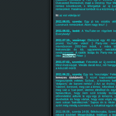
Outcasted Remixével, majd a Destroy Your Mi
remixe következett, s leforgattuk az új Lu
remixünket. Hatalmasat tombolt rá a közönség és
Itt
az est videója is!
2011.08.03, szerda:
Egy jó kis stúdiós délu
Luvstruck remixünket. Atom nagy lesz! :)
2011.08.02., kedd:
A YouTube-on rögzített ke
Everybody!
2011.07.10., vasárnap:
Elkészült egy 40 mp-
promó YouTube videó! :] Party-mix neve
mixműsorom 2002-ben indult, s mára t
frekvencián és kb. ugyanennyi netrádió
rendszeresen. A rádiók listája és Party-mix i
ötlet:
Hlásznyik
Péter :)
2011.07.02., szombat:
Felvettük az új zenénk
Mind éneksávjait. Vokális darab lesz, női hangg
a készülő műről.
2011.06.22., szerda:
Egy kis 'nosztalgia.' Fel
lemezes táskámról.
S ezzel kapcsolatban 
megosztanék veletek: Szóval... a kedvenc bak
'dolgozni,' de baromi nehéz! :) Azt az érzést
'rátenni', keresed, meg van a lemez, kifordítod, 
meg van a 'cue-pont', ütemre elindítod és együ
fantasztikus, hogy nem szól kristály tisz
előrendelést adtunk le egy-egy jó lemezre, 
átvehettük és hogy vártuk, hogy este végre elj
nem sokan 'bakeliteznek.' Sajnos én is ritkán 
azért még mindig szeretem, s sokakkal együtt é
2011.06.08., szerda 14:00, Békéscsaba, Szent I
rekord kísérlet! Megpróbáltuk felállítani a 