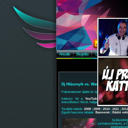
Aktuális
Biográfia
Discográfia
Képek
Dj Hlásznyik vs. Wave Rider(s) videók
Folyamatosan újabb és újabb videókat találtok
i
Iratkozz fel a
YouTube csatornánkra
! Ak
értesülhetsz! Nézd, hallgasd, oszd, népszerűsíts
További videók:
2008
|
2009
|
2010
|
2011
|
201
Egyéb hasznos oldalak:
Bannerek
|
Rádió rek
Székesfehé
szórakozóhelyén, a C
történetének