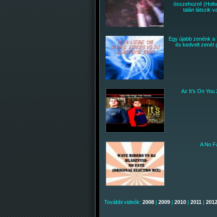
összehozni! (Holtv
talán látszik 
Egy újabb zenénk a Y
és kedvelt zenét 
Az It's On You
A No Fa
További videók:
2008
|
2009
|
2010
|
2011
|
201