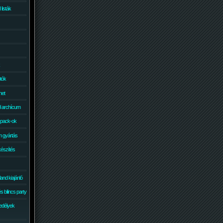
isták
otók
net
él archícum
 pack-ok
 gyártás
készítés
and kiajánló
 bilincs party
edélyek