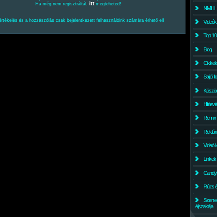
itt
Ha még nem regisztráltál,
megteheted!
NMHH l
értékelés és a hozzászólás csak bejelentkezett felhasználóink számára érhető el!
Videók
Top 10
Blog
Cikkek
Sajtó f
Köszö
Hírlev
Remix
Reklám
Videó 
Linkek
Candyl
Rúzs és
Szenv
éjszakája