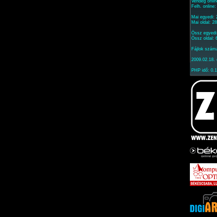
Vendég onlin
Felh. online
Mai egyedi:
Mai oldal: 2
Össz egyedi
Össz oldal:
Fájlok szám
2009.02.18. 
PHP idő: 0.