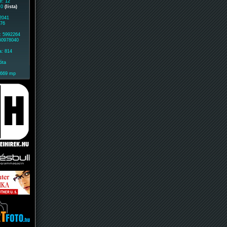
e: 12
: 0
(lista)
 2041
876
: 5992264
 60978040
a: 814
óta
1669 mp