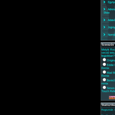
Egynyá
Adrena
Show
Adatv
Jogi ny
Normáli
Szavazás
Melyik Ro
verzió tets
legjobban?
Origin
Eddie
Remix
Mad M
Remix
Benkő
remix
Simon 
Touch Re
Statisztik
Regisztrált: