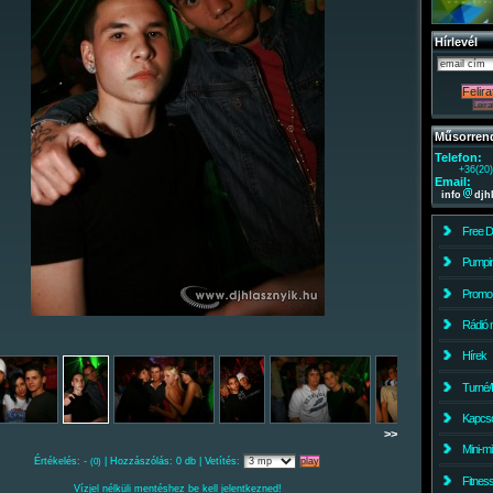
Hírlevél
Műsorren
Telefon:
+36(20
Email:
info
djh
Free 
Pumpin
Promo
Rádió 
Hírek
Turné/
Kapcso
>>
Mini-m
Értékelés: -
| Hozzászólás: 0 db | Vetítés:
(0)
Fitnes
Vízjel nélküli mentéshez be kell jelentkezned!