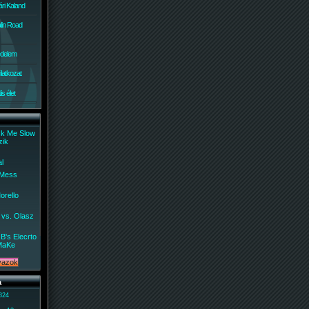
ri Kaland
lin Road
édelem
ilatkozat
s élet
ck Me Slow
zik
al
 Mess
orello
 vs. Olasz
B's Elecrto
MaKe
a
 824