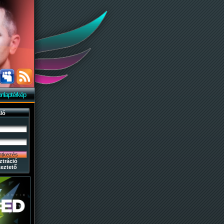
nlaptérkép
ló
ztráció
eztető