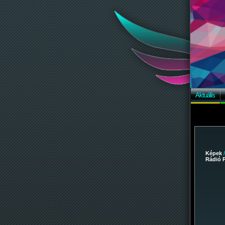
Aktuális
Képek
Rádió P