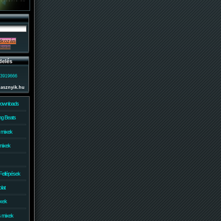
delés
)3919666
lasznyik.hu
Downloads
g Beats
 mixek
mixek
Fellépések
lat
ixek
s mixek