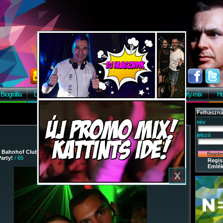
Biográfia
Discográfia
Képek
Letöltés
Vendégkönyv
Party-mix
Ho
Felhaszná
név
jelszó
/
Bahnhof Club
/
2008-12-20 - Party-mix Night Tour 2009. - Fehérvár
arty!
/ 65
Regis
Emlék
X