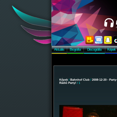
Aktuális
Biográfia
Discográfia
Képek
Képek
/
Bahnhof Club
/
2008-12-20 - Party
Rádió Party!
/ 1