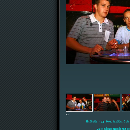
<<
Értékelés: -
| Hozzászólás: 0 db 
(0)
Vízjel nélküli mentéshez be 