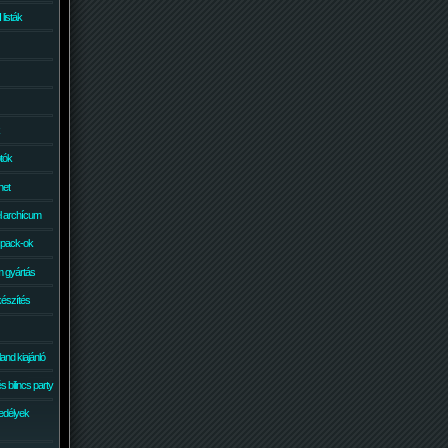
isták
otók
net
él archícum
 pack-ok
 gyártás
készítés
and kiajánló
 bilincs party
edélyek