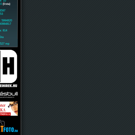
e: 10
: 0
(lista)
 4597
653
: 5994820
 60984817
a: 814
óta
1527 mp