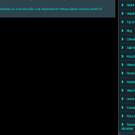
NMHH l
értékelés és a hozzászólás csak bejelentkezett felhasználóink számára érhető el!
Videók
Top 10
Blog
Cikkek
Sajtó f
Köszö
Hírlev
Remix
Reklám
Videó 
Linkek
Candyl
Rúzs és
Szenv
éjszakája