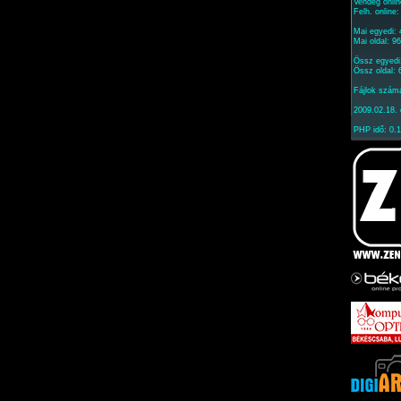
Vendég onlin
Felh. online
Mai egyedi:
Mai oldal: 9
Össz egyedi
Össz oldal:
Fájlok szám
2009.02.18. 
PHP idő: 0.