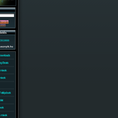
delés
)3919666
lasznyik.hu
Downloads
g Beats
 mixek
mixek
Fellépések
lat
ixek
s mixek