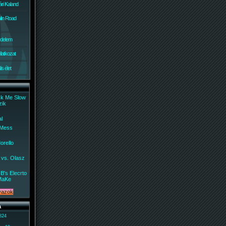
ri Kaland
lin Road
édelem
ilatkozat
s élet
ck Me Slow
zik
al
 Mess
orello
 vs. Olasz
B's Elecrto
MaKe
a
 824