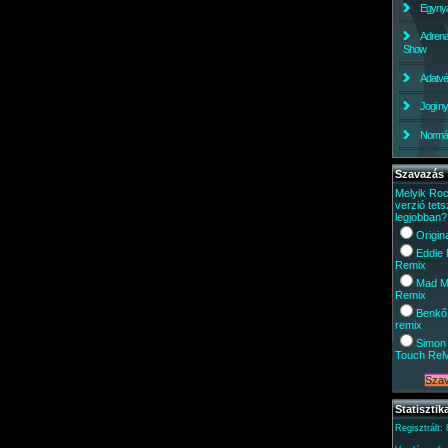
Egynyá
Adrena
Show
Adatv
Jogi ny
Normáli
Szavazás
Melyik Ro
verzió tets
legjobban?
Origin
Eddie
Remix
Mad M
Remix
Benkő
remix
Simon 
Touch Re
Statisztik
Regisztrált: