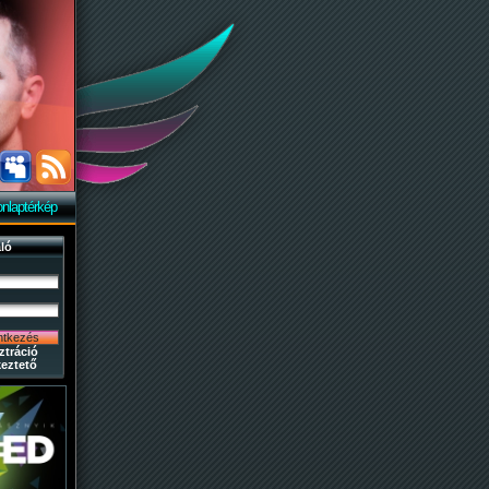
nlaptérkép
ló
ztráció
eztető