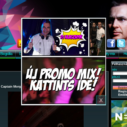
Biográfia
Discográfia
Képek
Letöltés
Vendégkönyv
Party-mix
Ho
Felhaszná
név
jelszó
/
Captain Morgan
/
2009-07-18 - Party-mix Night Tour 2009.
/ 14
Regis
Emlék
X