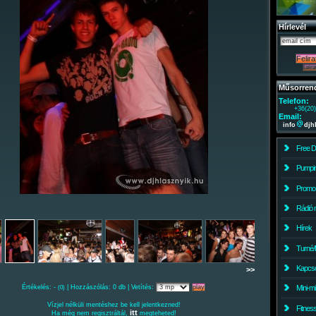
Hírlevél
Műsorren
Telefon:
+36(20
Email:
info
djh
Free 
Pumpin
Promo
Rádió 
Hírek
Turné/
Kapcso
>>
Értékelés: -
| Hozzászólás: 0 db | Vetítés:
Mini-m
(0)
Vízjel nélküli mentéshez be kell jelentkezned!
Fitnes
itt
Ha még nem regisztráltál,
megteheted!