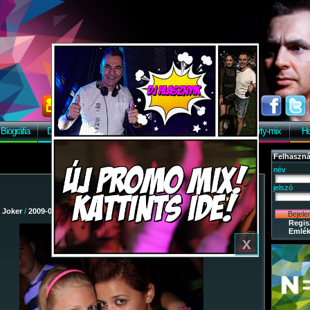
Biográfia
Discográfia
Képek
Letöltés
Vendégkönyv
Party-mix
Ho
Felhaszná
név
jelszó
/
Joker
/
2009-08-08 - Party-mix Night Tour 2009.
/ 58
Regis
Emlék
X