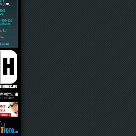
e: 8
: 0
(lista)
 3902
929
: 5994125
 60982093
a: 814
óta
1613 mp