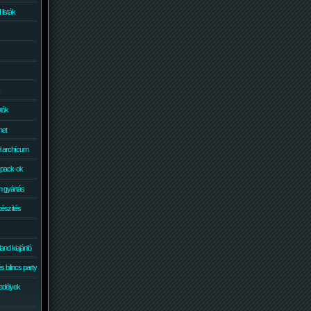
isták
otók
net
él archícum
 pack-ok
 gyártás
készítés
and kiajánló
 bilincs party
edélyek