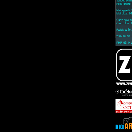
Vendég onlin
Felh. online
Mai egyedi:
Mai oldal: 6
Össz egyedi
Össz oldal:
Fájlok szám
2009.02.18. 
PHP idő: 0.