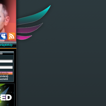
nlaptérkép
ló
ztráció
eztető