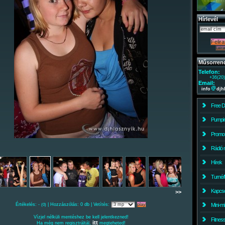
Hírlevél
Műsorren
Telefon:
+36(20
Email:
info
djh
Free 
Pumpin
Promo
Rádió 
Hírek
Turné/
Kapcso
>>
Értékelés: -
| Hozzászólás: 0 db | Vetítés:
Mini-m
(0)
Vízjel nélküli mentéshez be kell jelentkezned!
Fitnes
itt
Ha még nem regisztráltál,
megteheted!