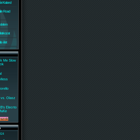
ri Kaland
lin Road
édelem
ilatkozat
s élet
ck Me Slow
zik
al
 Mess
orello
 vs. Olasz
B's Elecrto
MaKe
a
 824