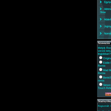
Egynyá
Adrena
Show
Adatv
Jogi ny
Normáli
Szavazás
Melyik Ro
verzió tets
legjobban?
Origin
Eddie
Remix
Mad M
Remix
Benkő
remix
Simon 
Touch Re
Statisztik
Regisztrált: