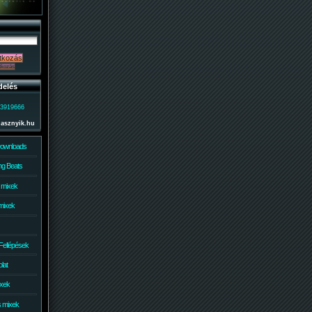
delés
)3919666
lasznyik.hu
Downloads
g Beats
 mixek
mixek
Fellépések
lat
ixek
s mixek