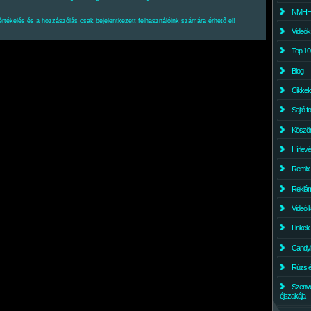
NMHH l
értékelés és a hozzászólás csak bejelentkezett felhasználóink számára érhető el!
Videók
Top 10
Blog
Cikkek
Sajtó f
Köszö
Hírlev
Remix
Reklám
Videó 
Linkek
Candyl
Rúzs és
Szenv
éjszakája