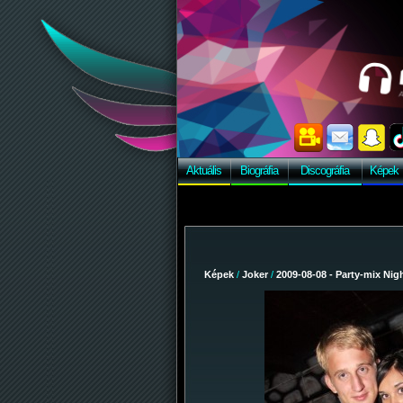
Aktuális
Biográfia
Discográfia
Képek
Képek
/
Joker
/
2009-08-08 - Party-mix Nig