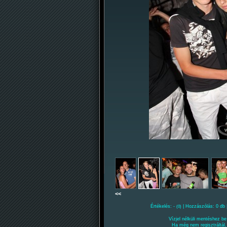
<<
Értékelés: -
| Hozzászólás: 0 db 
(0)
Vízjel nélküli mentéshez be 
Ha még nem regisztráltál