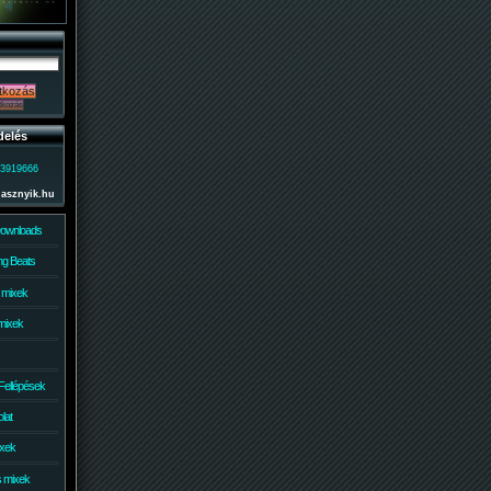
delés
)3919666
lasznyik.hu
Downloads
g Beats
 mixek
mixek
Fellépések
lat
ixek
s mixek