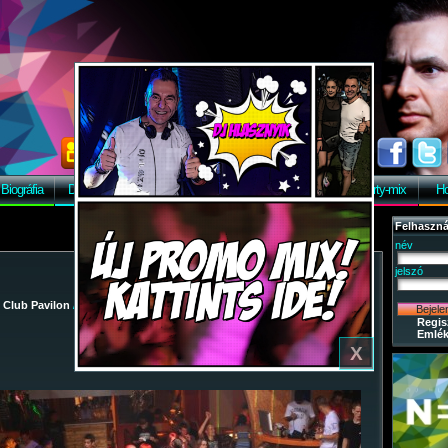
Biográfia
Discográfia
Képek
Letöltés
Vendégkönyv
Party-mix
Ho
Felhaszná
név
jelszó
/
Club Pavilon
/
2009-08-29 - Party-mix Night Tour 2009.
/ 40
Regis
Emlék
X