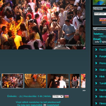
Hírlevél
Műsorren
Telefon:
+36(20
Email:
info
djh
Free 
Pumpin
Promo
Rádió 
Hírek
Turné/
Kapcso
>>
Értékelés: -
| Hozzászólás: 0 db | Vetítés:
Mini-m
(0)
Vízjel nélküli mentéshez be kell jelentkezned!
Fitnes
itt
Ha még nem regisztráltál,
megteheted!