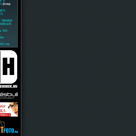
e: 8
: 0
(lista)
 3671
271
: 5993894
 60981435
a: 814
óta
2012 mp