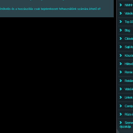
NMHH l
értékelés és a hozzászólás csak bejelentkezett felhasználóink számára érhető el!
Videók
Top 10
Blog
Cikkek
Sajtó f
Köszö
Hírlev
Remix
Reklám
Videó 
Linkek
Candyl
Rúzs és
Szenv
éjszakája