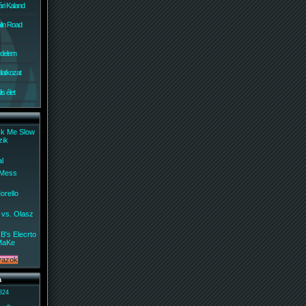
ri Kaland
lin Road
édelem
ilatkozat
s élet
ck Me Slow
zik
al
 Mess
orello
 vs. Olasz
B's Elecrto
MaKe
a
 824