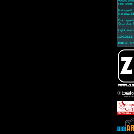
Vendég onlin
Felh. online
Mai egyedi:
Mai oldal: 6
Össz egyedi
Össz oldal:
Fájlok szám
2009.02.18. 
PHP idő: 0.