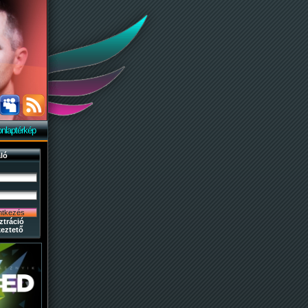
nlaptérkép
ló
ztráció
eztető