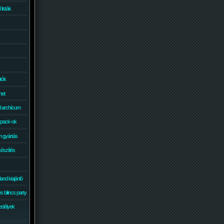
isták
otók
net
él archícum
 pack-ok
 gyártás
készítés
and kiajánló
 bilincs party
edélyek