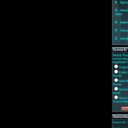
Egynyá
Adrena
Show
Adatv
Jogi ny
Normáli
Szavazás
Melyik Ro
verzió tets
legjobban?
Origin
Eddie
Remix
Mad M
Remix
Benkő
remix
Simon 
Touch Re
Statisztik
Regisztrált: