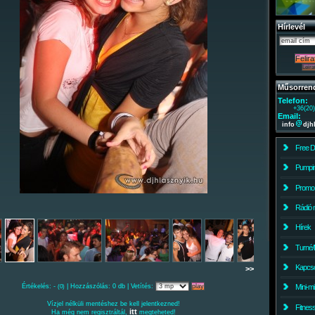
Hírlevél
Műsorren
Telefon:
+36(20
Email:
info
djh
Free 
Pumpin
Promo
Rádió 
Hírek
Turné/
Kapcso
>>
Értékelés: -
| Hozzászólás: 0 db | Vetítés:
Mini-m
(0)
Vízjel nélküli mentéshez be kell jelentkezned!
Fitnes
itt
Ha még nem regisztráltál,
megteheted!