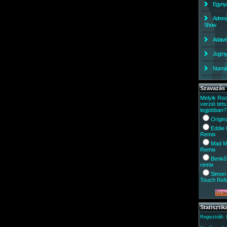
Egynyá
Adrena
Show
Adatv
Jogi ny
Normáli
Szavazás
Melyik Ro
verzió tets
legjobban?
Origin
Eddie
Remix
Mad M
Remix
Benkő
remix
Simon 
Touch Re
Statisztik
Regisztrált: