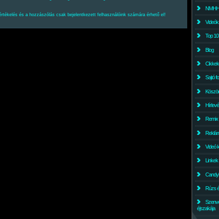
NMHH l
értékelés és a hozzászólás csak bejelentkezett felhasználóink számára érhető el!
Videók
Top 10
Blog
Cikkek
Sajtó f
Köszö
Hírlev
Remix
Reklám
Videó 
Linkek
Candyl
Rúzs és
Szenv
éjszakája