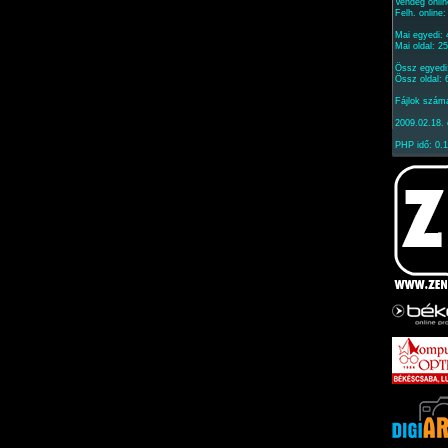
Vendég onlin
Felh. online
Mai egyedi:
Mai oldal: 2
Össz egyedi
Össz oldal:
Fájlok szám
2009.02.18. 
PHP idő: 0.