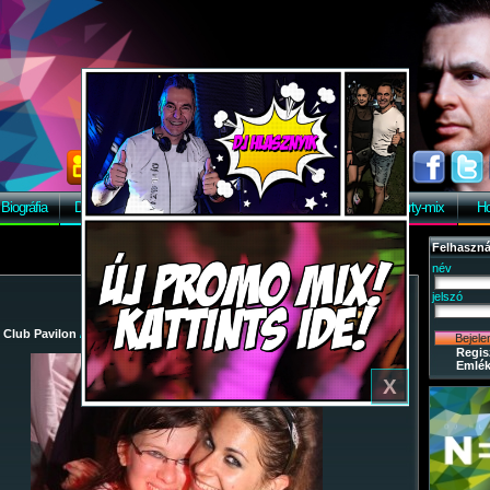
Biográfia
Discográfia
Képek
Letöltés
Vendégkönyv
Party-mix
Ho
Felhaszná
név
jelszó
/
Club Pavilon
/
2009-08-29 - Party-mix Night Tour 2009.
/ 58
Regis
Emlék
X