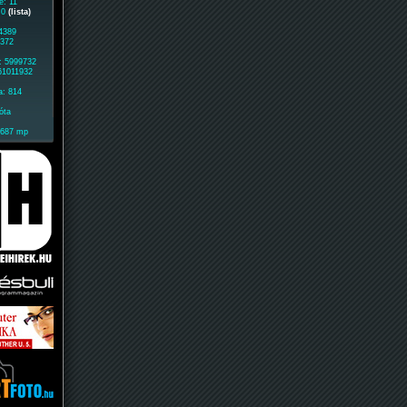
e: 11
: 0
(lista)
 4389
5372
: 5999732
 61011932
a: 814
óta
1687 mp