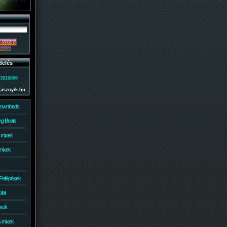
delés
)3919666
lasznyik.hu
Downloads
g Beats
 mixek
mixek
Fellépések
lat
ixek
s mixek