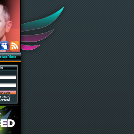
nlaptérkép
ló
ztráció
eztető