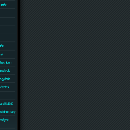
isták
otók
net
él archícum
 pack-ok
 gyártás
készítés
and kiajánló
 bilincs party
edélyek