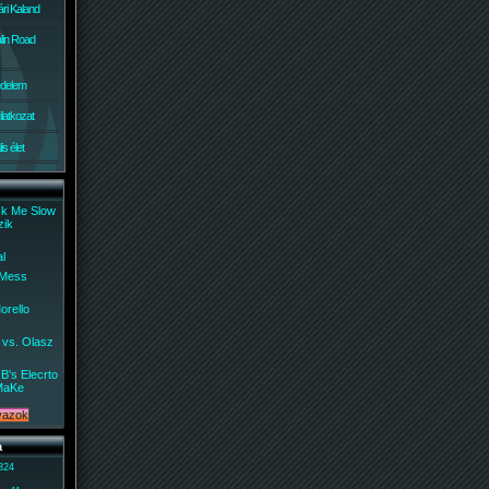
ri Kaland
lin Road
édelem
ilatkozat
s élet
ck Me Slow
zik
al
 Mess
orello
 vs. Olasz
B's Elecrto
MaKe
a
 824