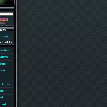
delés
)3919666
lasznyik.hu
Downloads
g Beats
 mixek
mixek
Fellépések
lat
ixek
s mixek