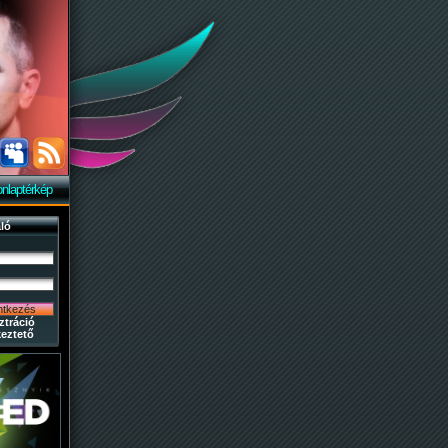
nlaptérkép
ló
ztráció
eztető