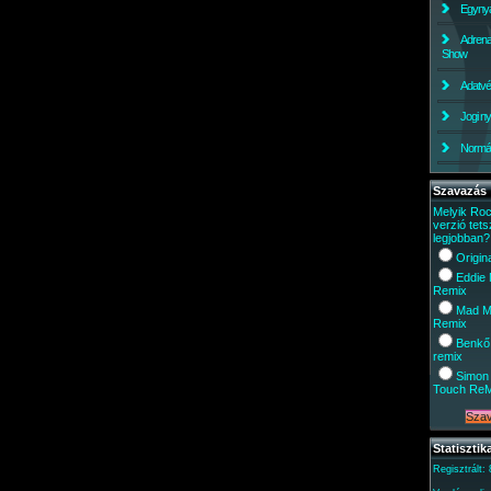
Egynyá
Adrena
Show
Adatv
Jogi ny
Normáli
Szavazás
Melyik Ro
verzió tets
legjobban?
Origin
Eddie
Remix
Mad M
Remix
Benkő
remix
Simon 
Touch Re
Statisztik
Regisztrált: