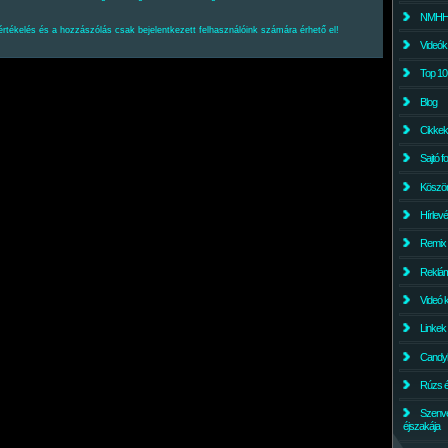
NMHH l
értékelés és a hozzászólás csak bejelentkezett felhasználóink számára érhető el!
Videók
Top 10
Blog
Cikkek
Sajtó f
Köszö
Hírlev
Remix
Reklám
Videó 
Linkek
Candyl
Rúzs és
Szenv
éjszakája