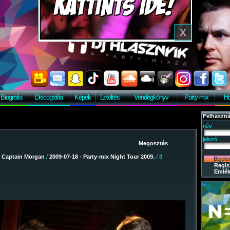
Biográfia
Discográfia
Képek
Letöltés
Vendégkönyv
Party-mix
Ho
Felhaszná
név
jelszó
/
Captain Morgan
/
2009-07-18 - Party-mix Night Tour 2009.
/ 8
Regis
Emlék