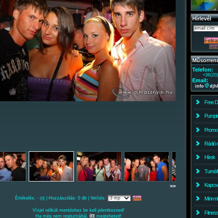
Hírlevél
Műsorren
Telefon:
+36(20
Email:
info
djh
Free 
Pumpin
Promo
Rádió 
Hírek
Turné/
Kapcso
>>
Értékelés: -
| Hozzászólás: 0 db | Vetítés:
Mini-m
(0)
Vízjel nélküli mentéshez be kell jelentkezned!
Fitnes
itt
Ha még nem regisztráltál,
megteheted!