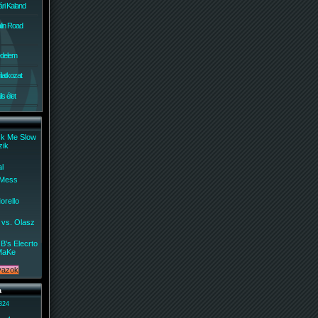
ri Kaland
lin Road
édelem
ilatkozat
s élet
ck Me Slow
zik
al
 Mess
orello
 vs. Olasz
B's Elecrto
MaKe
a
 824