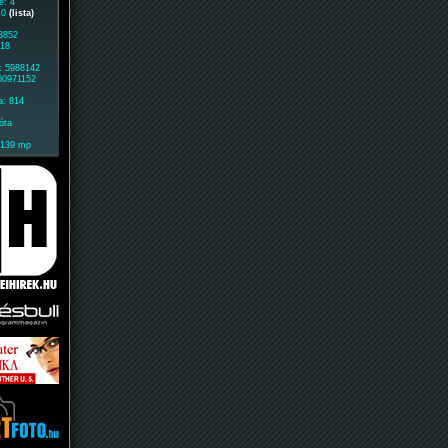
e: 4
: 0
(lista)
 3852
718
: 5988142
 60971152
a: 814
óta
2139 mp