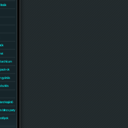
isták
otók
net
él archícum
 pack-ok
 gyártás
készítés
and kiajánló
 bilincs party
edélyek