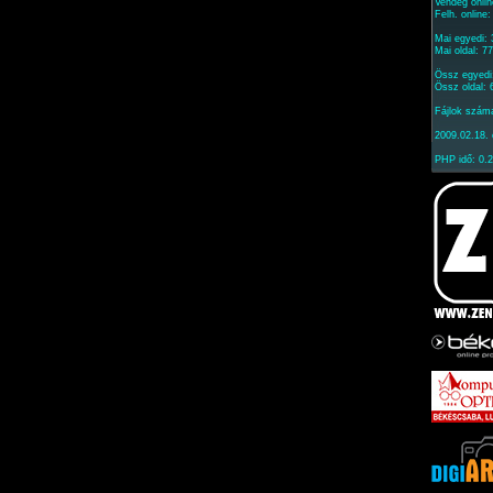
Vendég onlin
Felh. online
Mai egyedi:
Mai oldal: 7
Össz egyedi
Össz oldal:
Fájlok szám
2009.02.18. 
PHP idő: 0.