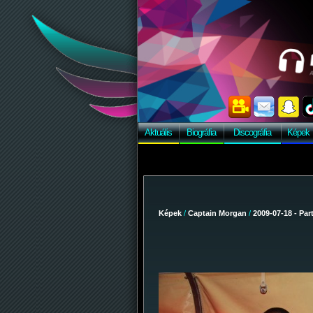
Aktuális
Biográfia
Discográfia
Képek
Képek
/
Captain Morgan
/
2009-07-18 - Par