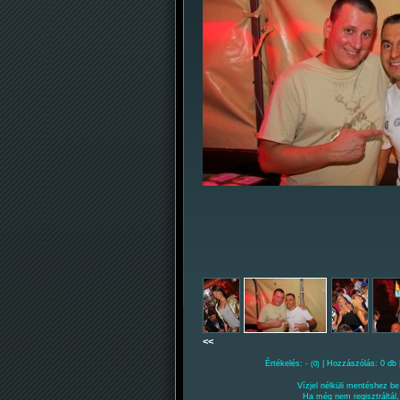
<<
Értékelés: -
| Hozzászólás: 0 db 
(0)
Vízjel nélküli mentéshez be 
Ha még nem regisztráltál