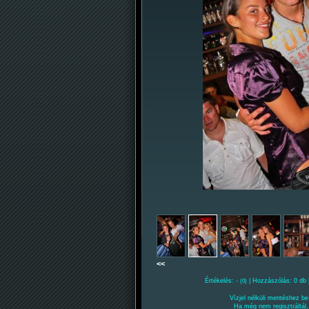
<<
Értékelés: -
| Hozzászólás: 0 db 
(0)
Vízjel nélküli mentéshez be 
Ha még nem regisztráltál