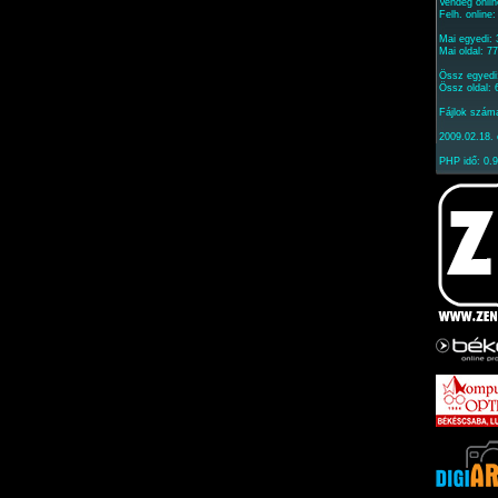
Vendég onlin
Felh. online
Mai egyedi:
Mai oldal: 7
Össz egyedi
Össz oldal:
Fájlok szám
2009.02.18. 
PHP idő: 0.