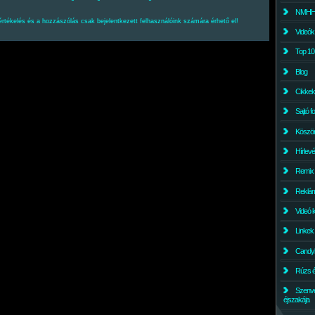
NMHH l
értékelés és a hozzászólás csak bejelentkezett felhasználóink számára érhető el!
Videók
Top 10
Blog
Cikkek
Sajtó f
Köszö
Hírlev
Remix
Reklám
Videó 
Linkek
Candyl
Rúzs és
Szenv
éjszakája