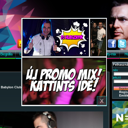
Biográfia
Discográfia
Képek
Letöltés
Vendégkönyv
Party-mix
Ho
Felhaszná
név
jelszó
/
Babylon Club
/
2009-09-22 - KÖZGÉ Feli-City Paty
/ 7
Regis
Emlék
X