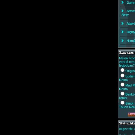
Egynyá
Adrena
Show
Adatv
Jogi ny
Normáli
Szavazás
Melyik Ro
verzió tets
legjobban?
Origin
Eddie
Remix
Mad M
Remix
Benkő
remix
Simon 
Touch Re
Statisztik
Regisztrált: