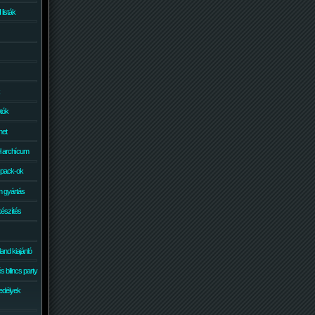
isták
otók
net
él archícum
 pack-ok
 gyártás
készítés
and kiajánló
 bilincs party
edélyek