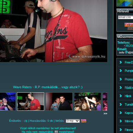
Hírlevél
Műsorren
Telefon:
+36(20
Email:
info
djh
Free 
Pumpin
Promo
Wave Riders - R.P. munkálódik... vagy alszik? :)
Rádió 
Hírek
Turné/
Kapcso
>>
Értékelés: -
| Hozzászólás: 0 db | Vetítés:
Mini-m
(0)
Vízjel nélküli mentéshez be kell jelentkezned!
Fitnes
itt
Ha még nem regisztráltál,
megteheted!