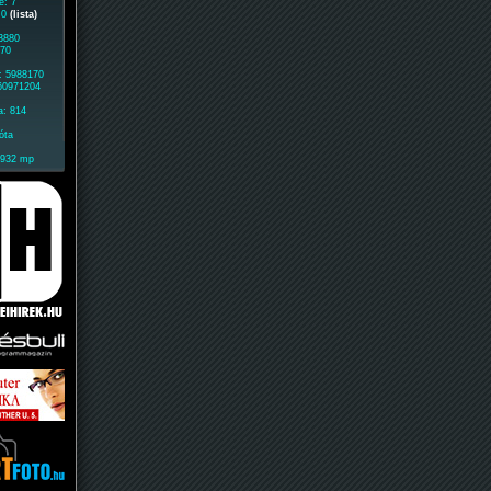
e: 7
: 0
(lista)
 3880
770
: 5988170
 60971204
a: 814
óta
9932 mp