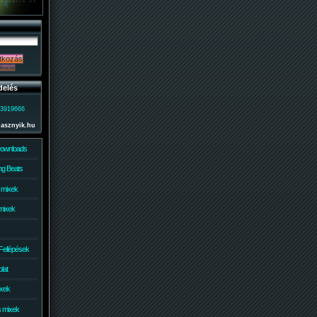
delés
)3919666
lasznyik.hu
Downloads
g Beats
 mixek
mixek
Fellépések
lat
ixek
s mixek