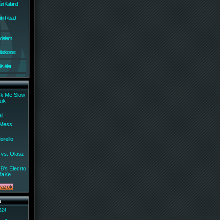
ri Kaland
lin Road
édelem
ilatkozat
s élet
ck Me Slow
zik
al
 Mess
orello
 vs. Olasz
B's Elecrto
MaKe
a
 824