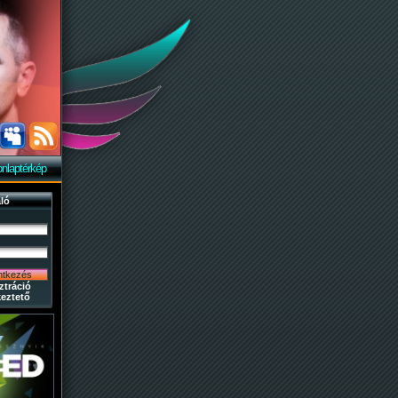
nlaptérkép
ló
ztráció
eztető