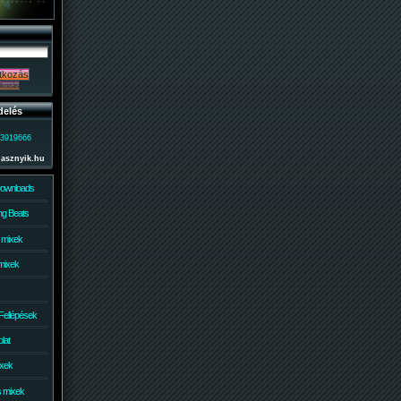
delés
)3919666
lasznyik.hu
Downloads
g Beats
 mixek
mixek
Fellépések
lat
ixek
s mixek