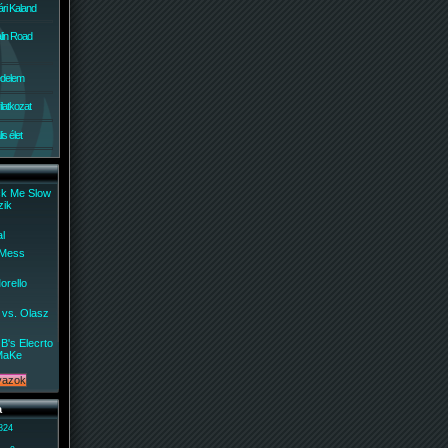
ri Kaland
lin Road
édelem
ilatkozat
s élet
ck Me Slow
zik
al
 Mess
orello
 vs. Olasz
B's Elecrto
MaKe
a
 824