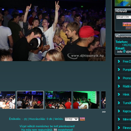
Hírlevél
Műsorren
Telefon:
+36(20
Email:
info
djh
Free 
Pumpin
Promo
Rádió 
Hírek
Turné/
Kapcso
>>
Értékelés: -
| Hozzászólás: 0 db | Vetítés:
Mini-m
(0)
Vízjel nélküli mentéshez be kell jelentkezned!
Fitnes
itt
Ha még nem regisztráltál,
megteheted!