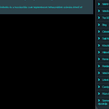
NMHH l
értékelés és a hozzászólás csak bejelentkezett felhasználóink számára érhető el!
Videók
Top 10
Blog
Cikkek
Sajtó f
Köszö
Hírlev
Remix
Reklám
Videó 
Linkek
Candyl
Rúzs és
Szenv
éjszakája