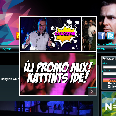
Ebben a pillanatban a székesfehé
Biográfia
Discográfia
Képek
Letöltés
Vendégkönyv
Party-mix
Ho
Felhaszná
név
jelszó
/
Babylon Club
/
2009-09-22 - KÖZGÉ Feli-City Paty
/ 26
Regis
Emlék
X