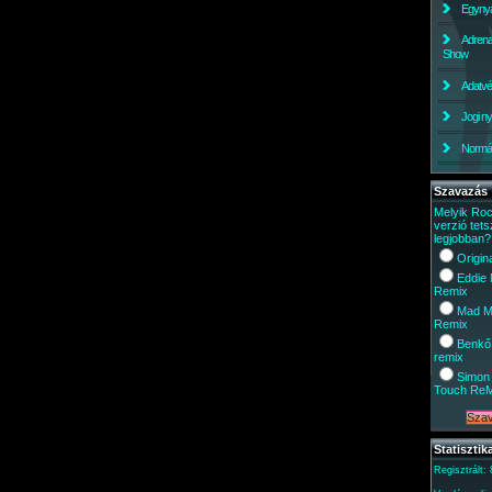
Egynyá
Adrena
Show
Adatv
Jogi ny
Normáli
Szavazás
Melyik Ro
verzió tets
legjobban?
Origin
Eddie
Remix
Mad M
Remix
Benkő
remix
Simon 
Touch Re
Statisztik
Regisztrált: