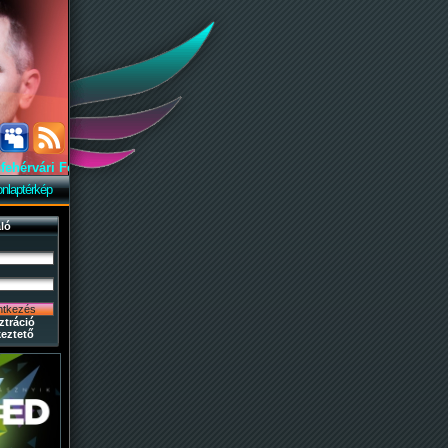
rvári Fehérvár Rádióban hallgathatod a Party-mixet.
(aktuális tracklisták)
nlaptérkép
ló
ztráció
eztető