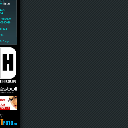
e: 9
: 0
(lista)
 4728
854
: 5994951
 60985018
a: 814
óta
1616 mp