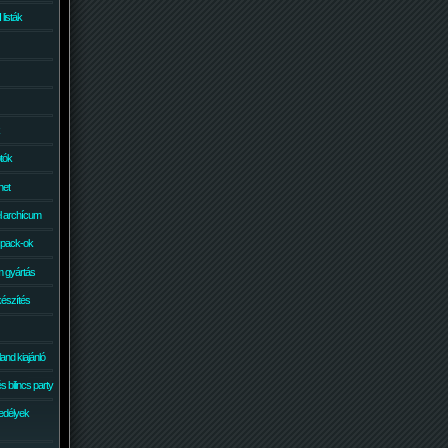
isták
otók
net
él archícum
 pack-ok
 gyártás
készítés
and kiajánló
 bilincs party
edélyek