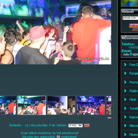
Hírlevél
Műsorren
Telefon:
+36(20
Email:
info
djh
Free 
Pumpin
Promo
Rádió 
Hírek
Turné/
Kapcso
>>
Értékelés: -
| Hozzászólás: 0 db | Vetítés:
Mini-m
(0)
Vízjel nélküli mentéshez be kell jelentkezned!
Fitnes
itt
Ha még nem regisztráltál,
megteheted!