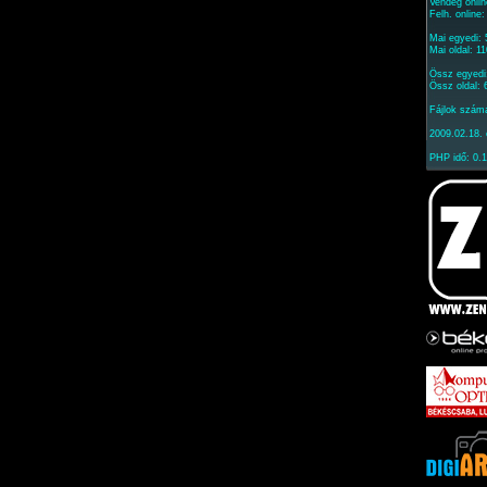
Vendég onlin
Felh. online
Mai egyedi:
Mai oldal: 1
Össz egyedi
Össz oldal:
Fájlok szám
2009.02.18. 
PHP idő: 0.