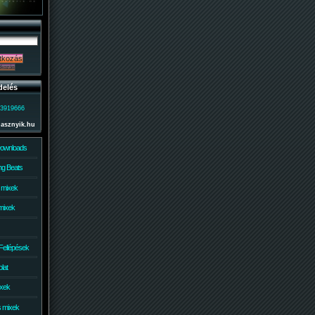
delés
)3919666
lasznyik.hu
Downloads
g Beats
 mixek
mixek
Fellépések
lat
ixek
s mixek