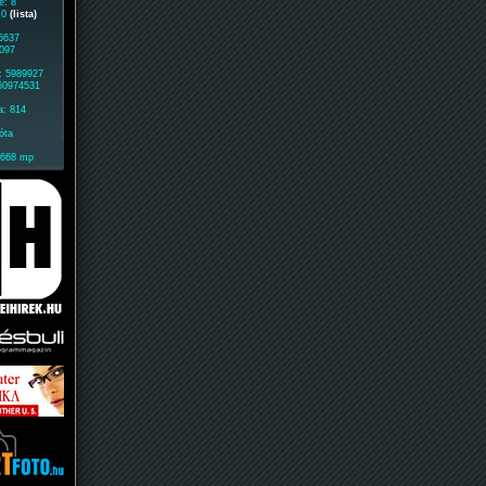
e: 8
: 0
(lista)
 5637
1097
: 5989927
 60974531
a: 814
óta
1668 mp