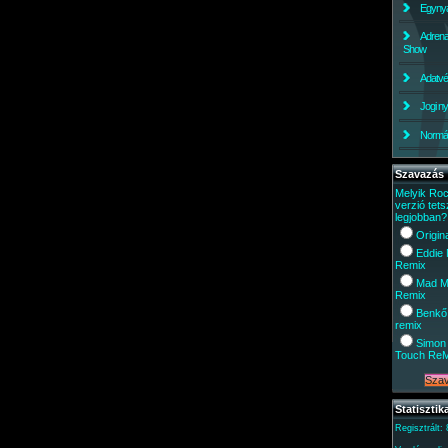
Egynyá
Adrena
Show
Adatv
Jogi ny
Normáli
Szavazás
Melyik Ro
verzió tets
legjobban?
Origin
Eddie
Remix
Mad M
Remix
Benkő
remix
Simon 
Touch Re
Statisztik
Regisztrált: