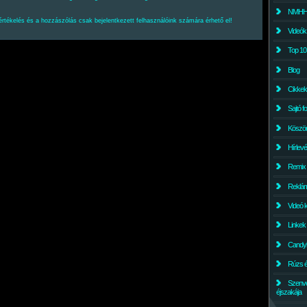
NMHH l
értékelés és a hozzászólás csak bejelentkezett felhasználóink számára érhető el!
Videók
Top 10
Blog
Cikkek
Sajtó f
Köszö
Hírlev
Remix
Reklám
Videó 
Linkek
Candyl
Rúzs és
Szenv
éjszakája