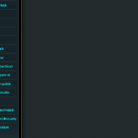
isták
otók
net
él archícum
 pack-ok
 gyártás
készítés
and kiajánló
 bilincs party
edélyek