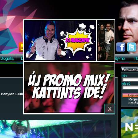
Biográfia
Discográfia
Képek
Letöltés
Vendégkönyv
Party-mix
Ho
Felhaszná
név
jelszó
/
Babylon Club
/
2009-09-22 - KÖZGÉ Feli-City Paty
/ 52
Regis
Emlék
X