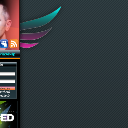
nlaptérkép
ló
ztráció
eztető