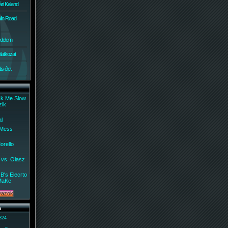
ri Kaland
lin Road
édelem
ilatkozat
s élet
ck Me Slow
zik
al
 Mess
orello
 vs. Olasz
B's Elecrto
MaKe
a
 824