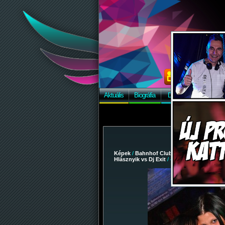
Aktuális
Biográfia
Discográfia
Képek
Képek
/
Bahnhof Club
/
2009-02-28 - Party
Hlásznyik vs Dj Exit
/ 40