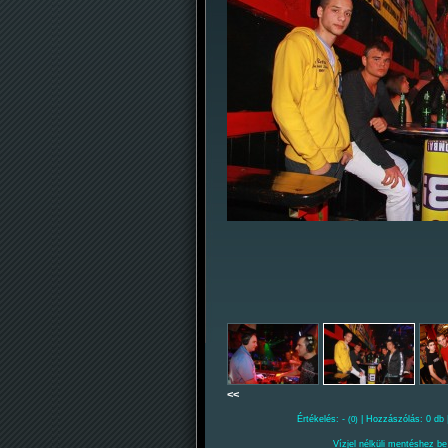
<<
Értékelés: -
| Hozzászólás: 0 db 
(0)
Vízjel nélküli mentéshez be 