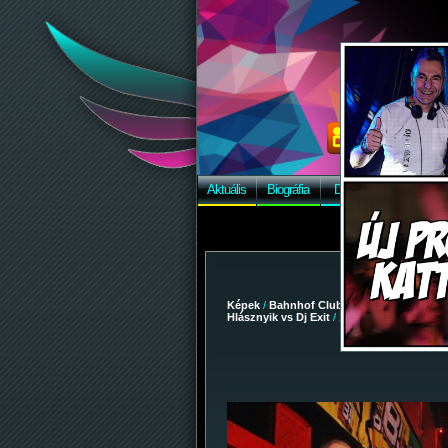
Aktuális
Biográfia
Discográfia
Képek
Képek
/
Bahnhof Club
/
2009-02-28 - Party
Hlásznyik vs Dj Exit
/ 234