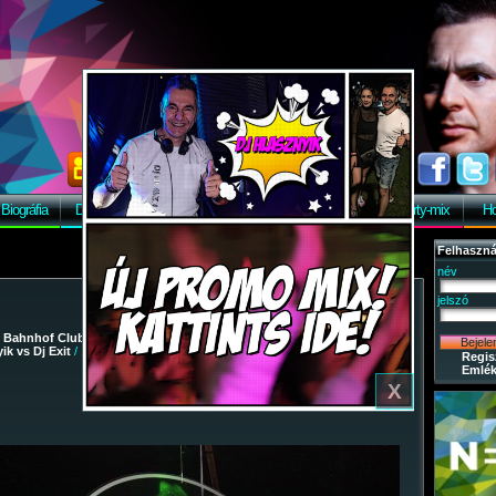
Biográfia
Discográfia
Képek
Letöltés
Vendégkönyv
Party-mix
Ho
Felhaszná
név
jelszó
/
Bahnhof Club
/
2009-02-28 - Party-mix Night Tour 2009. - Dj
ik vs Dj Exit
/ 130
Regis
Emlék
X