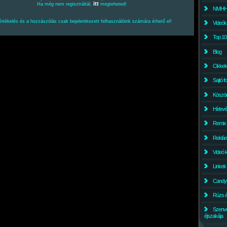
itt
Ha még nem regisztráltál,
megteheted!
NMHH l
értékelés és a hozzászólás csak bejelentkezett felhasználóink számára érhető el!
Videók
Top 10
Blog
Cikkek
Sajtó f
Köszö
Hírlev
Remix
Reklám
Videó 
Linkek
Candyl
Rúzs és
Szenv
éjszakája