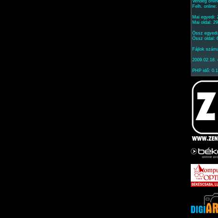
Vendég onlin
Felh. online
Mai egyedi:
Mai oldal: 2
Össz egyedi
Össz oldal:
Fájlok szám
2009.02.18. 
PHP idő: 0.