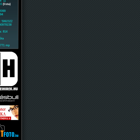
e: 11
: 0
(lista)
 2099
994
: 5992322
 60978158
a: 814
óta
1771 mp