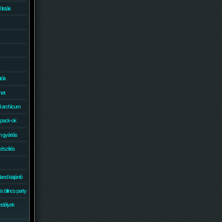
isták
otók
net
él archícum
 pack-ok
 gyártás
készítés
and kiajánló
 bilincs party
edélyek