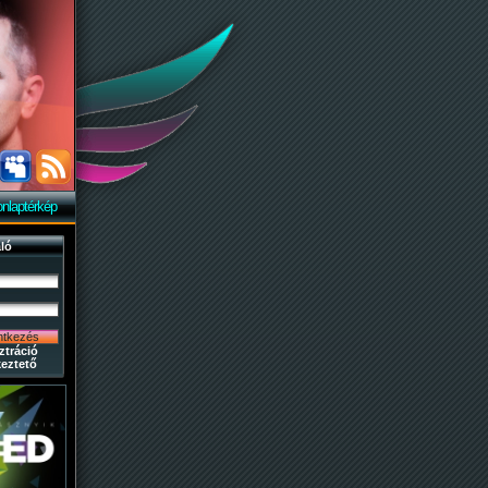
nlaptérkép
ló
ztráció
eztető