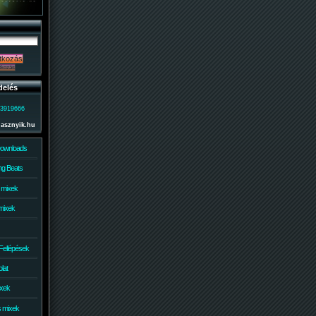
delés
)3919666
lasznyik.hu
Downloads
g Beats
 mixek
mixek
Fellépések
lat
ixek
s mixek