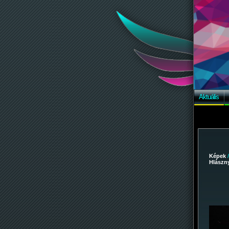
Aktuális
Képek
Hlászny