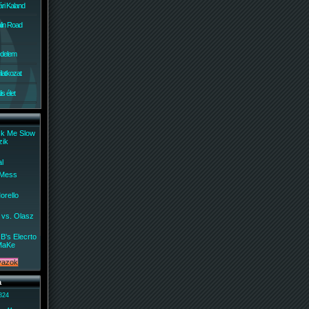
ri Kaland
lin Road
édelem
ilatkozat
s élet
ck Me Slow
zik
al
 Mess
orello
 vs. Olasz
B's Elecrto
MaKe
a
 824