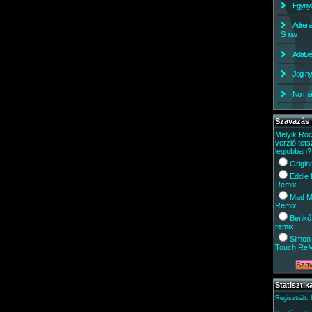
Egynyá
Adrena
Show
Adatv
Jogi ny
Normáli
Szavazás
Melyik Ro
verzió tets
legjobban?
Origin
Eddie
Remix
Mad M
Remix
Benkő
remix
Simon 
Touch Re
Statisztik
Regisztrált: