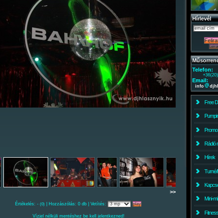
Hírlevél
Műsorren
Telefon:
+36(20
Email:
info
djh
Free 
Pumpin
Promo
Rádió 
Hírek
Turné/
Kapcso
>>
Mini-m
Értékelés: -
| Hozzászólás: 0 db | Vetítés:
(0)
Fitnes
Vízjel nélküli mentéshez be kell jelentkezned!